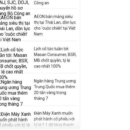
Công an
AEON bán mảng siêu
thị tại Thái Lan, dồn lực
cho ‘cuộc chiến’ tại Việt
Nam
Lịch cổ tức tuần tới:
Masan Consumer, BSR,
MB chốt quyền, tỷ lệ
cao nhất 100%
Ngân hàng Trung ương
Trung Quốc mua thêm
20 tấn vàng trong
tháng 7
Điện Máy Xanh muốn
phát hành cổ phiếu với
tỷ lệ 1:1 để tăng thanh