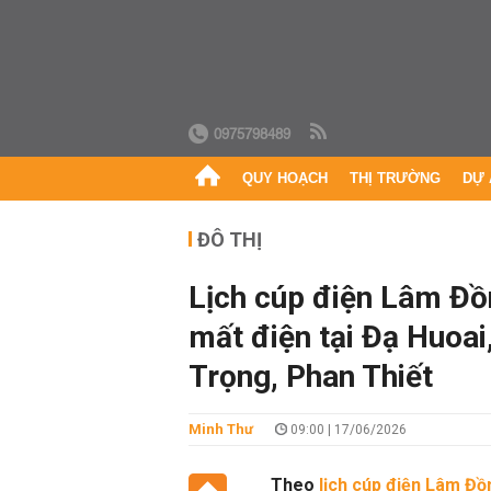
0975798489
QUY HOẠCH
THỊ TRƯỜNG
DỰ 
ĐÔ THỊ
Lịch cúp điện Lâm Đồ
mất điện tại Đạ Huoai
Trọng, Phan Thiết
Minh Thư
09:00 | 17/06/2026
Theo
lịch cúp điện Lâm Đồ