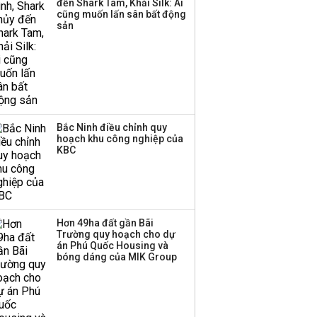
đến Shark Tam, Khải Silk: Ai
Huấn Hoa Hồng bỗng
cũng muốn lấn sân bất động
dưng ‘biến mất’, một
sản
công ty khác đã giải thể
Bắc Ninh điều chỉnh quy
hoạch khu công nghiệp của
KBC
Hơn 49ha đất gần Bãi
Trường quy hoạch cho dự
án Phú Quốc Housing và
bóng dáng của MIK Group