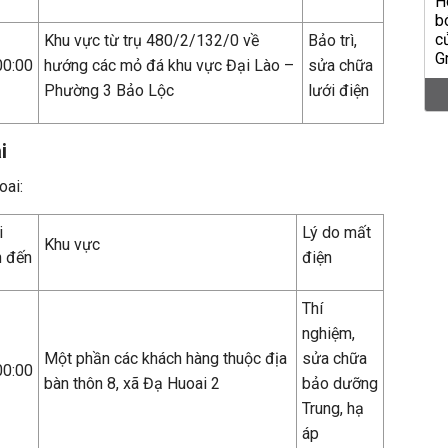
Khu vực từ trụ 480/2/132/0 về
Bảo trì,
00:00
hướng các mỏ đá khu vực Đại Lào –
sửa chữa
Phường 3 Bảo Lộc
lưới điện
i
oai:
i
Lý do mất
Khu vực
n đến
điện
Thí
nghiệm,
Một phần các khách hàng thuộc địa
sửa chữa
00:00
bàn thôn 8, xã Đạ Huoai 2
bảo dưỡng
Trung, hạ
áp