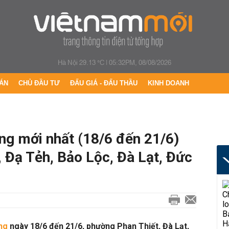
Hà Nội 29.13 °C
|
05:32PM, 08/08/2026
ÁN
CHỦ ĐẦU TƯ
ĐẤU GIÁ - ĐẤU THẦU
KINH DOANH
ng mới nhất (18/6 đến 21/6)
, Đạ Tẻh, Bảo Lộc, Đà Lạt, Đức
ng
ngày 18/6 đến 21/6, phường Phan Thiết, Đà Lạt,