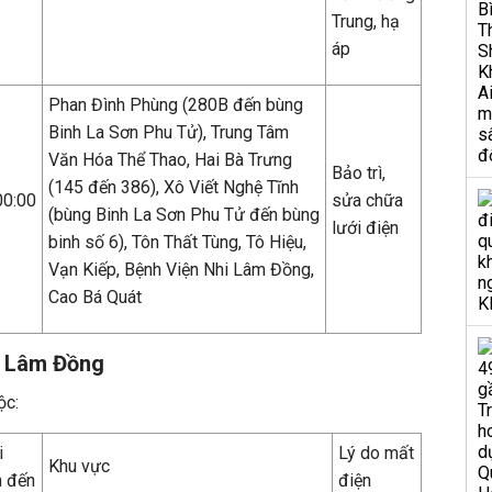
Trung, hạ
áp
Phan Đình Phùng (280B đến bùng
Binh La Sơn Phu Tử), Trung Tâm
Văn Hóa Thể Thao, Hai Bà Trưng
Bảo trì,
(145 đến 386), Xô Viết Nghệ Tĩnh
00:00
sửa chữa
(bùng Binh La Sơn Phu Tử đến bùng
lưới điện
binh số 6), Tôn Thất Tùng, Tô Hiệu,
Vạn Kiếp, Bệnh Viện Nhi Lâm Đồng,
Cao Bá Quát
c Lâm Đồng
ộc:
i
Lý do mất
Khu vực
n đến
điện