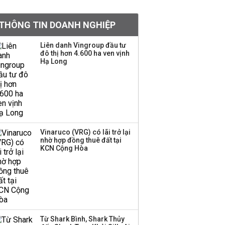
khoản
THÔNG TIN DOANH NGHIỆP
Sau nhịp điều chỉnh
mạnh, CTCK nhìn thấy
Liên danh Vingroup đầu tư
cơ hội ở nhóm cổ phiếu
đô thị hơn 4.600 ha ven vịnh
nào?
Hạ Long
Một thương hiệu thời
trang Việt đóng cửa
sau 5 năm hoạt động,
thanh lý toàn bộ cửa
hàng
Vinaruco (VRG) có lãi trở lại
nhờ hợp đồng thuê đất tại
TOP 10 ngân hàng lãi
KCN Cộng Hòa
lớn nhất từ kinh doanh
ngoại hối nửa đầu năm
2026: Vietcombank
quán quân, ACB dẫn
đầu nhóm tư nhân
Từ Shark Bình, Shark Thủy
Công ty 100 tỷ của