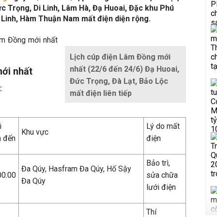
ức Trọng, Di Linh, Lâm Hà, Đạ Huoai, Đặc khu Phú
c Linh, Hàm Thuận Nam mất điện diện rộng.
m Đồng mới nhất
Lịch cúp điện Lâm Đồng mới
nhất (22/6 đến 24/6) Đạ Huoai,
mới nhất
Đức Trọng, Đà Lạt, Bảo Lộc
:
mất điện liên tiếp
i
Lý do mất
Khu vực
n đến
điện
Bảo trì,
Đa Qúy, Hasfram Đa Qúy, Hố Sậy
00:00
sửa chữa
Đa Qúy
lưới điện
Thí