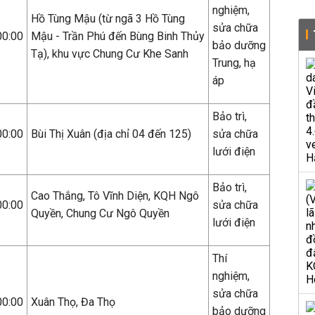
nghiệm,
Hồ Tùng Mậu (từ ngã 3 Hồ Tùng
sửa chữa
00:00
Mậu - Trần Phú đến Bùng Binh Thủy
bảo dưỡng
Tạ), khu vực Chung Cư Khe Sanh
Trung, hạ
áp
Bảo trì,
00:00
Bùi Thị Xuân (địa chỉ 04 đến 125)
sửa chữa
lưới điện
Bảo trì,
Cao Thắng, Tô Vĩnh Diện, KQH Ngô
00:00
sửa chữa
Quyền, Chung Cư Ngô Quyền
lưới điện
Thí
nghiệm,
sửa chữa
00:00
Xuân Thọ, Đa Thọ
bảo dưỡng