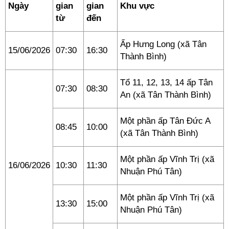
Ngày
gian
gian
Khu vực
từ
đến
Ấp Hưng Long (xã Tân
15/06/2026
07:30
16:30
Thành Bình)
Tổ 11, 12, 13, 14 ấp Tân
07:30
08:30
An (xã Tân Thành Bình)
Một phần ấp Tân Đức A
08:45
10:00
(xã Tân Thành Bình)
Một phần ấp Vĩnh Trị (xã
16/06/2026
10:30
11:30
Nhuận Phú Tân)
Một phần ấp Vĩnh Trị (xã
13:30
15:00
Nhuận Phú Tân)