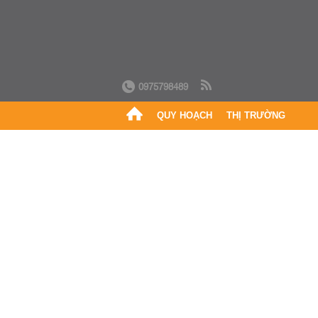
0975798489
QUY HOẠCH
THỊ TRƯỜNG