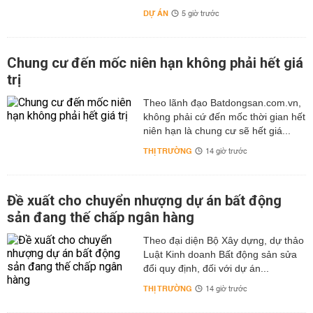
DỰ ÁN
5 giờ trước
Chung cư đến mốc niên hạn không phải hết giá
trị
Theo lãnh đạo Batdongsan.com.vn,
không phải cứ đến mốc thời gian hết
niên hạn là chung cư sẽ hết giá...
THỊ TRƯỜNG
14 giờ trước
Đề xuất cho chuyển nhượng dự án bất động
sản đang thế chấp ngân hàng
Theo đại diện Bộ Xây dựng, dự thảo
Luật Kinh doanh Bất động sản sửa
đổi quy định, đối với dự án...
THỊ TRƯỜNG
14 giờ trước