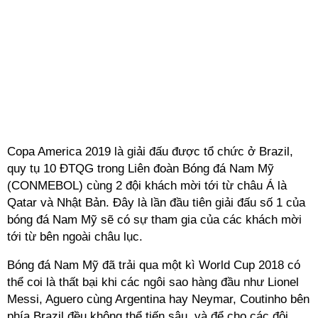
Copa America 2019 là giải đấu được tổ chức ở Brazil,
quy tụ 10 ĐTQG trong Liên đoàn Bóng đá Nam Mỹ
(CONMEBOL) cùng 2 đội khách mời tới từ châu Á là
Qatar và Nhật Bản. Đây là lần đầu tiên giải đấu số 1 của
bóng đá Nam Mỹ sẽ có sự tham gia của các khách mời
tới từ bên ngoài châu lục.
Bóng đá Nam Mỹ đã trải qua một kì World Cup 2018 có
thể coi là thất bại khi các ngôi sao hàng đầu như Lionel
Messi, Aguero cùng Argentina hay Neymar, Coutinho bên
phía Brazil đều không thể tiến sâu, và để cho các đội