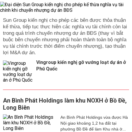
Sun Group kiến nghị cho phép các bên được thỏa thuận
kế thừa, tiếp tục thực hiện các nghĩa vụ tài chính còn lại
trong quá trình chuyển nhượng dự án BĐS (thay vì bắt
buộc bên chuyển nhượng phải hoàn thành toàn bộ nghĩa
vụ tài chính trước thời điểm chuyển nhượng), tạo thuận
lợi M&A dự án.
Vingroup kiến nghị gỡ vướng loạt dự án ở
Phú Quốc
An Bình Phát Holdings làm khu NOXH ở Bồ Đề,
Long Biên
An Bình Phát Holdings vừa được Hà
Nội giao khoảng 1,2 ha đất tại
phường Bồ Đề để làm Khu nhà ở...