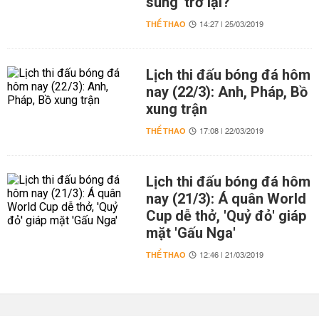
súng' trở lại?
THỂ THAO
14:27 | 25/03/2019
Lịch thi đấu bóng đá hôm
nay (22/3): Anh, Pháp, Bồ
xung trận
THỂ THAO
17:08 | 22/03/2019
Lịch thi đấu bóng đá hôm
nay (21/3): Á quân World
Cup dễ thở, 'Quỷ đỏ' giáp
mặt 'Gấu Nga'
THỂ THAO
12:46 | 21/03/2019