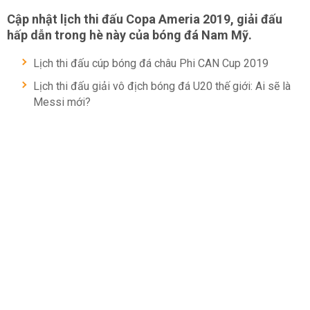
Cập nhật lịch thi đấu Copa Ameria 2019, giải đấu
hấp dẫn trong hè này của bóng đá Nam Mỹ.
Lịch thi đấu cúp bóng đá châu Phi CAN Cup 2019
Lịch thi đấu giải vô địch bóng đá U20 thế giới: Ai sẽ là
Messi mới?