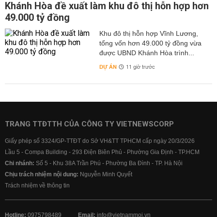
Khánh Hòa đề xuất làm khu đô thị hỗn hợp hơn
49.000 tỷ đồng
Khu đô thị hỗn hợp Vĩnh Lương,
tổng vốn hơn 49.000 tỷ đồng vừa
được UBND Khánh Hòa trình...
DỰ ÁN
11 giờ trước
TRANG TTĐTTH CỦA CÔNG TY VIETNEWSCORP
Giấy phép số 3324/GP-TTĐT do Sở VH&TT TPHCM cấp ngày 20/3/2026
Lầu 5 - Compa Building - 293 Điện Biên Phủ - Phường Gia Định - TP.HCM
Chi nhánh:
Số 5 - Khu 38A Trần Phú - Phường Ba Đình - TP. Hà Nội
Chịu trách nhiệm nội dung:
Nguyễn Minh Quyết
Trách nhiệm về thông tin
Hotline:
0975798489
Email:
info@vietnammoi.vn