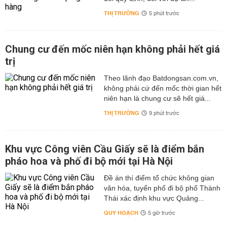
THỊ TRƯỜNG
5 phút trước
Chung cư đến mốc niên hạn không phải hết giá
trị
Theo lãnh đạo Batdongsan.com.vn,
không phải cứ đến mốc thời gian hết
niên hạn là chung cư sẽ hết giá...
THỊ TRƯỜNG
9 phút trước
Khu vực Công viên Cầu Giấy sẽ là điểm bắn
pháo hoa và phố đi bộ mới tại Hà Nội
Đề án thí điểm tổ chức không gian
văn hóa, tuyến phố đi bộ phố Thành
Thái xác định khu vực Quảng...
QUY HOẠCH
5 giờ trước