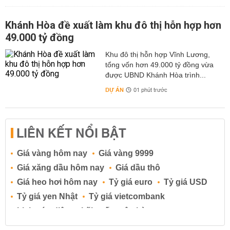
Khánh Hòa đề xuất làm khu đô thị hỗn hợp hơn
49.000 tỷ đồng
Khu đô thị hỗn hợp Vĩnh Lương,
tổng vốn hơn 49.000 tỷ đồng vừa
được UBND Khánh Hòa trình...
DỰ ÁN
01 phút trước
LIÊN KẾT NỔI BẬT
Giá vàng hôm nay
Giá vàng 9999
Giá xăng dầu hôm nay
Giá dầu thô
Giá heo hơi hôm nay
Tỷ giá euro
Tỷ giá USD
Tỷ giá yen Nhật
Tỷ giá vietcombank
Lịch cúp điện
Lãi suất ngân hàng
Lãi suất tiết kiệm
Lãi suất tiền gửi