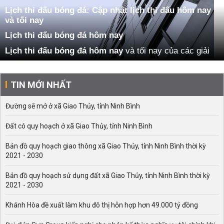
Lịch thi đấu bóng đá: Cập nhật lịch thi đấu hôm nay
và tối nay
Lịch thi đấu bóng đá hôm nay
Lịch thi đấu bóng đá hôm nay
và tối nay của các giải
đấu cùng các trận đấu được người đọc quan tâm sẽ
được Việt Nam Mới cập nhật liên tục
TIN MỚI NHẤT
Đường sẽ mở ở xã Giao Thủy, tỉnh Ninh Bình
Đất có quy hoạch ở xã Giao Thủy, tỉnh Ninh Bình
Bản đồ quy hoạch giao thông xã Giao Thủy, tỉnh Ninh Bình thời kỳ
2021 - 2030
Bản đồ quy hoạch sử dụng đất xã Giao Thủy, tỉnh Ninh Bình thời kỳ
2021 - 2030
Khánh Hòa đề xuất làm khu đô thị hỗn hợp hơn 49.000 tỷ đồng