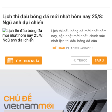
Lịch thi đấu bóng đá mới nhất hôm nay 25/8:
Ngũ anh đại chiến
Lịch thi đấu bóng đá mới nhất hôm
nay, cập nhật mới nhất, chính xác
nhất lịch thi đấu bóng đá của...
THỂ THAO
17:39 | 24/08/2018
TRƯỚC
SAU
TÌM THEO NGÀY