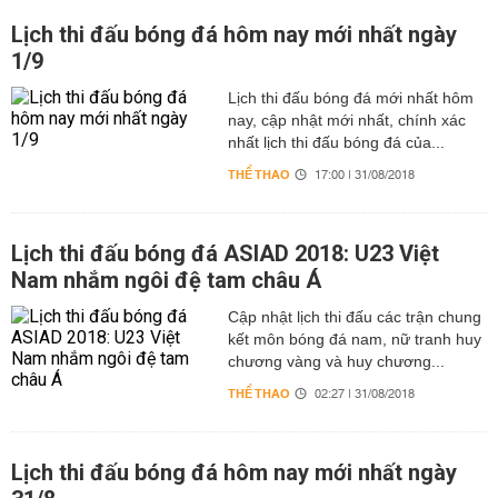
Lịch thi đấu bóng đá hôm nay mới nhất ngày
1/9
Lịch thi đấu bóng đá mới nhất hôm
nay, cập nhật mới nhất, chính xác
nhất lịch thi đấu bóng đá của...
THỂ THAO
17:00 | 31/08/2018
Lịch thi đấu bóng đá ASIAD 2018: U23 Việt
Nam nhắm ngôi đệ tam châu Á
Cập nhật lịch thi đấu các trận chung
kết môn bóng đá nam, nữ tranh huy
chương vàng và huy chương...
THỂ THAO
02:27 | 31/08/2018
Lịch thi đấu bóng đá hôm nay mới nhất ngày