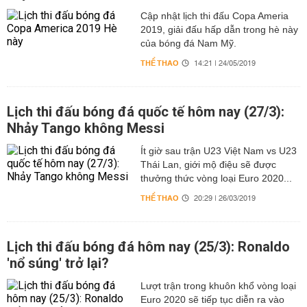
Cập nhật lịch thi đấu Copa Ameria
2019, giải đấu hấp dẫn trong hè này
của bóng đá Nam Mỹ.
THỂ THAO
14:21 | 24/05/2019
Lịch thi đấu bóng đá quốc tế hôm nay (27/3):
Nhảy Tango không Messi
Ít giờ sau trận U23 Việt Nam vs U23
Thái Lan, giới mộ điệu sẽ được
thưởng thức vòng loại Euro 2020...
THỂ THAO
20:29 | 26/03/2019
Lịch thi đấu bóng đá hôm nay (25/3): Ronaldo
'nổ súng' trở lại?
Lượt trận trong khuôn khổ vòng loại
Euro 2020 sẽ tiếp tục diễn ra vào