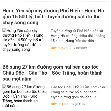
Hưng Yên sắp xây đường Phố Hiến - Hưng Hà
gần 16.500 tỷ, bố trí tuyến đường sắt đô thị
chạy song song
Tuyến đường từ Phố Hiến đến xã
Hưng Hà có tổng chiều dài khoảng
15,4 km. Hưng Yên dự kiến...
QUY HOẠCH
17 giờ trước
Bổ sung 27 km đường gom hai bên cao tốc
Châu Đốc - Cần Thơ - Sóc Trăng, hoàn thành
sau một năm
Cao tốc Châu Đốc - Cần Thơ - Sóc
Trăng sẽ được bổ sung thêm 2
tuyến đường gom dài gần 27...
QUY HOẠCH
5 giờ trước