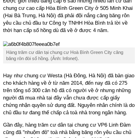
Được giới thiệu đẳng cấp 6 sao nhưng nhiều lần cư dân
chung cư cao cấp Hòa Bình Green City ở 505 Minh Khai
(Hai Bà Trưng, Hà Nội) đã phải đội nắng căng băng rôn
yêu cầu chủ đầu tư Công ty TNHH Hòa Bình trả lời về
thời hạn cấp sổ hồng dù đã về ở được 4 năm.
Hàng trăm cư dân tại chung cư Hoà Bình Green City căng
băng rôn đòi sổ hồng. (Ảnh: Infonet).
Hay như chung cư Westa (Hà Đông, Hà Nội) đã bàn giao
cho khách hàng về ở từ năm 2014, đến nay đã có 275
trên tổng số 300 căn hộ đã có người về ở nhưng những
người đã mua nhà tại đây vẫn chưa được cấp giấy
chứng nhận quyền sử dụng đất. Nguyên nhân chính là do
chủ đầu tư đang thế chấp cả toà nhà trong ngân hàng.
Gần đây, hàng trăm cư dân tại chung cư VP6 Linh Đàm
cũng đã "nhuộm đỏ" toà nhà bằng băng rôn yêu cầu chủ