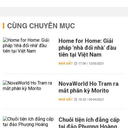
CÙNG CHUYÊN MỤC
Home for Home: Giải
pháp 'nhà đổi nhà' đầu
tiên tại Việt Nam
NHÀ ĐẤT
17:06 | 12/05/2021
NovaWorld Ho Tram ra
mắt phân kỳ Morito
NHÀ ĐẤT
16:32 | 05/04/2021
Chuỗi tiện ích đẳng cấp
tại đảo Phượng Hoàng