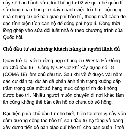
này sẽ ban hành sửa đổi Thông tư 02 về qui chế quản lí
sử dụng nhà chung cư,đẩy nhanh việc tổ chức hội nghị
nhà chung cư để bàn giao phí bảo trì, thống nhất cách đo
đạc tính diện tích căn hộ để đóng phí hợp lí. Đồng thời
lồng ghép vào sửa đổi luật nhà ở theo chương trình của
Quốc hội.
Chủ đầu tư sai nhưng khách hàng là người lãnh đủ
Quay trở lại với trường hợp chung cư Westa Hà Đông
do Chủ đầu tư - Công ty CP Cơ khí xây dựng số 18
(COMA 18) làm chủ đầu tư. Sau khi về ở được vài năm,
các cư dân tại dự án đã phản ánh tình trạng xuống cấp
trầm trọng của một số hạng mục công trình do không
được bảo trì. Nhiều người muốn chuyển đi nơi khác làm
ăn cũng không thể bán căn hộ do chưa có sổ hồng.
Đại diện phía chủ đầu tư cho biết, hiện tại đơn vị này vẫn
đảm đương công tác bảo trì sau đầu tư hạ tầng và đang
xây dựng tiến độ bàn giao quĩ bảo trì cho ban quản lí toà