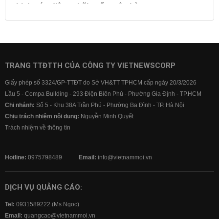
Lịch cúp điện
Lãi suất ngân hàng
Lãi suất tiết kiệm
Lãi suất tiền gửi
Lãi suất ngân hàng Agribank
Lãi suất ngân hàng Sacombank
Lãi suất ngân hàng BIDV
TRANG TTĐTTH CỦA CÔNG TY VIETNEWSCORP
Lãi suất ngân hàng Vietinbank
Giấy phép số 3324/GP-TTĐT do Sở VH&TT TPHCM cấp ngày 20/3/2026
Lãi suất ngân hàng Vietcombank
Lầu 5 - Compa Building - 293 Điện Biên Phủ - Phường Gia Định - TP.HCM
Chi nhánh:
Số 5 - Khu 38A Trần Phú - Phường Ba Đình - TP. Hà Nội
Chịu trách nhiệm nội dung:
Nguyễn Minh Quyết
Trách nhiệm về thông tin
Hotline:
0975798489
Email:
info@vietnammoi.vn
DỊCH VỤ QUẢNG CÁO:
Tel:
0931589222 (Ms Ngọc)
Email:
quangcao@vietnammoi.vn