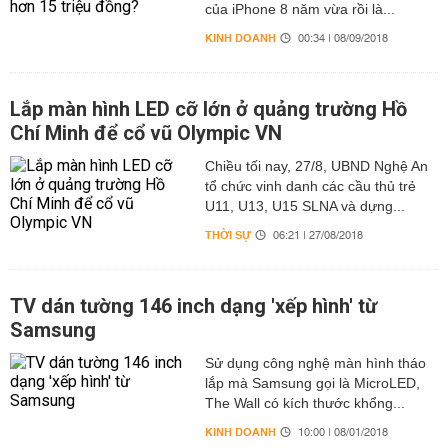
của iPhone 8 năm vừa rồi là...
KINH DOANH
00:34 | 08/09/2018
Lắp màn hình LED cỡ lớn ở quảng trường Hồ
Chí Minh để cổ vũ Olympic VN
Chiều tối nay, 27/8, UBND Nghệ An
tổ chức vinh danh các cầu thủ trẻ
U11, U13, U15 SLNA và dựng...
THỜI SỰ
06:21 | 27/08/2018
TV dán tường 146 inch dạng 'xếp hình' từ
Samsung
Sử dụng công nghệ màn hình tháo
lắp mà Samsung gọi là MicroLED,
The Wall có kích thước khổng...
KINH DOANH
10:00 | 08/01/2018