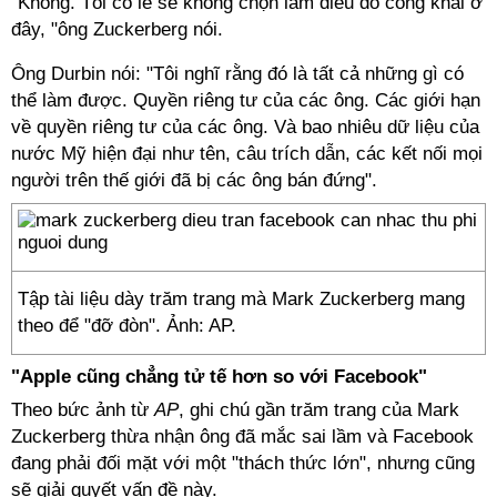
"Không. Tôi có lẽ sẽ không chọn làm điều đó công khai ở
đây, "ông Zuckerberg nói.
Ông Durbin nói: "Tôi nghĩ rằng đó là tất cả những gì có
thể làm được. Quyền riêng tư của các ông. Các giới hạn
về quyền riêng tư của các ông. Và bao nhiêu dữ liệu của
nước Mỹ hiện đại như tên, câu trích dẫn, các kết nối mọi
người trên thế giới đã bị các ông bán đứng".
Tập tài liệu dày trăm trang mà Mark Zuckerberg mang
theo để "đỡ đòn". Ảnh: AP.
"Apple cũng chẳng tử tế hơn so với Facebook"
Theo bức ảnh từ
AP
, ghi chú gần trăm trang của Mark
Zuckerberg thừa nhận ông đã mắc sai lầm và Facebook
đang phải đối mặt với một "thách thức lớn", nhưng cũng
sẽ giải quyết vấn đề này.