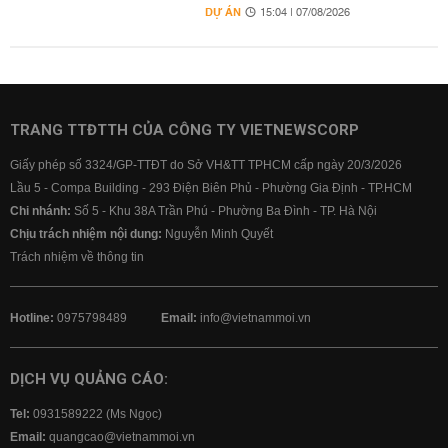
DỰ ÁN
15:04 | 07/08/2026
TRANG TTĐTTH CỦA CÔNG TY VIETNEWSCORP
Giấy phép số 3324/GP-TTĐT do Sở VH&TT TPHCM cấp ngày 20/3/2026
Lầu 5 - Compa Building - 293 Điện Biên Phủ - Phường Gia Định - TP.HCM
Chi nhánh:
Số 5 - Khu 38A Trần Phú - Phường Ba Đình - TP. Hà Nội
Chịu trách nhiệm nội dung:
Nguyễn Minh Quyết
Trách nhiệm về thông tin
Hotline:
0975798489
Email:
info@vietnammoi.vn
DỊCH VỤ QUẢNG CÁO:
Tel:
0931589222 (Ms Ngọc)
Email:
quangcao@vietnammoi.vn