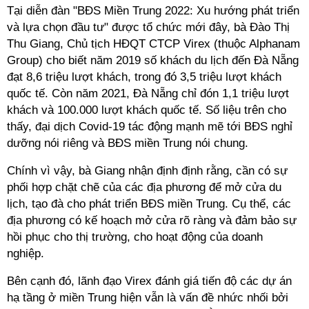
Tại diễn đàn "BĐS Miền Trung 2022: Xu hướng phát triển
và lựa chọn đầu tư" được tổ chức mới đây, bà Đào Thị
Thu Giang, Chủ tịch HĐQT CTCP Virex (thuộc Alphanam
Group) cho biết năm 2019 số khách du lịch đến Đà Nẵng
đạt 8,6 triệu lượt khách, trong đó 3,5 triệu lượt khách
quốc tế. Còn năm 2021, Đà Nẵng chỉ đón 1,1 triệu lượt
khách và 100.000 lượt khách quốc tế. Số liệu trên cho
thấy, đại dịch Covid-19 tác động mạnh mẽ tới
BĐS
nghỉ
dưỡng nói riêng và
BĐS
miền Trung nói chung.
Chính vì vậy, bà Giang nhận định định rằng, cần có sự
phối hợp chặt chẽ của các địa phương để mở cửa du
lịch, tạo đà cho phát triển
BĐS
miền Trung. Cụ thể, các
địa phương có kế hoạch mở cửa rõ ràng và đảm bảo sự
hồi phục cho thị trường, cho hoạt động của doanh
nghiệp.
Bên cạnh đó, lãnh đạo Virex đánh giá tiến độ các dự án
hạ tầng ở miền Trung hiện vẫn là vấn đề nhức nhối bởi