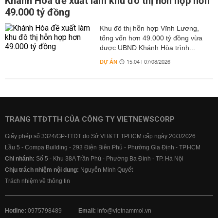
Khánh Hòa đề xuất làm khu đô thị hỗn hợp hơn
49.000 tỷ đồng
Khu đô thị hỗn hợp Vĩnh Lương,
tổng vốn hơn 49.000 tỷ đồng vừa
được UBND Khánh Hòa trình...
DỰ ÁN
15:04 | 07/08/2026
TRANG TTĐTTH CỦA CÔNG TY VIETNEWSCORP
Giấy phép số 3324/GP-TTĐT do Sở VH&TT TPHCM cấp ngày 20/3/2026
Lầu 5 - Compa Building - 293 Điện Biên Phủ - Phường Gia Định - TP.HCM
Chi nhánh:
Số 5 - Khu 38A Trần Phú - Phường Ba Đình - TP. Hà Nội
Chịu trách nhiệm nội dung:
Nguyễn Minh Quyết
Trách nhiệm về thông tin
Hotline:
0975798489
Email:
info@vietnammoi.vn