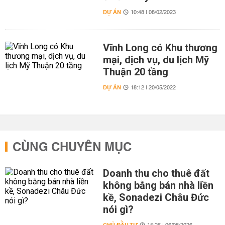
DỰ ÁN
10:48 | 08/02/2023
Vĩnh Long có Khu thương
mại, dịch vụ, du lịch Mỹ
Thuận 20 tầng
DỰ ÁN
18:12 | 20/05/2022
CÙNG CHUYÊN MỤC
Doanh thu cho thuê đất
không bằng bán nhà liền
kề, Sonadezi Châu Đức
nói gì?