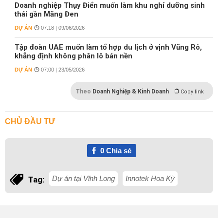
Doanh nghiệp Thụy Điển muốn làm khu nghỉ dưỡng sinh
thái gần Măng Đen
DỰ ÁN
07:18 | 09/06/2026
Tập đoàn UAE muốn làm tổ hợp du lịch ở vịnh Vũng Rô,
khẳng định không phân lô bán nền
DỰ ÁN
07:00 | 23/05/2026
Theo
Doanh Nghiệp & Kinh Doanh
Copy link
CHỦ ĐẦU TƯ
0
Chia sẻ
Dự án tại Vĩnh Long
Innotek Hoa Kỳ
Tag: