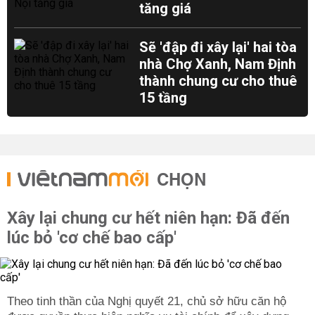
tăng giá
Sẽ 'đập đi xây lại' hai tòa
nhà Chợ Xanh, Nam Định
thành chung cư cho thuê
15 tầng
CHỌN
Xây lại chung cư hết niên hạn: Đã đến
lúc bỏ 'cơ chế bao cấp'
Theo tinh thần của Nghị quyết 21, chủ sở hữu căn hộ