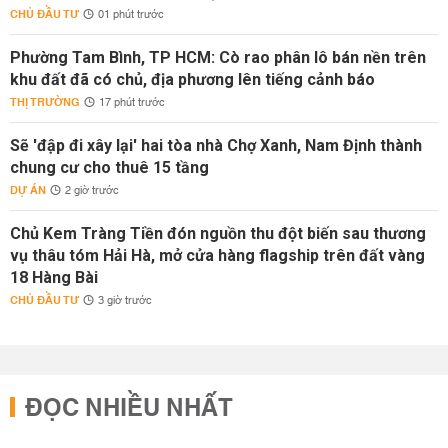
CHỦ ĐẦU TƯ
01 phút trước
Phường Tam Bình, TP HCM: Cò rao phân lô bán nền trên
khu đất đã có chủ, địa phương lên tiếng cảnh báo
THỊ TRƯỜNG
17 phút trước
Sẽ 'đập đi xây lại' hai tòa nhà Chợ Xanh, Nam Định thành
chung cư cho thuê 15 tầng
DỰ ÁN
2 giờ trước
Chủ Kem Tràng Tiền đón nguồn thu đột biến sau thương
vụ thâu tóm Hải Hà, mở cửa hàng flagship trên đất vàng
18 Hàng Bài
CHỦ ĐẦU TƯ
3 giờ trước
ĐỌC NHIỀU NHẤT