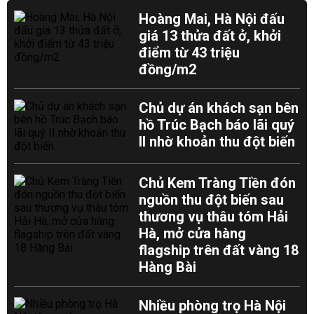
Hoàng Mai, Hà Nội đấu
giá 13 thửa đất ở, khởi
điểm từ 43 triệu
đồng/m2
Chủ dự án khách sạn bên
hồ Trúc Bạch báo lãi quý
II nhờ khoản thu đột biến
Chủ Kem Tràng Tiền đón
nguồn thu đột biến sau
thương vụ thâu tóm Hải
Hà, mở cửa hàng
flagship trên đất vàng 18
Hàng Bài
Nhiều phòng trọ Hà Nội