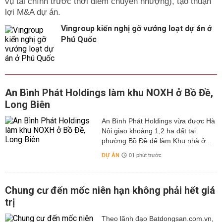
vụ tài chính trước thời điểm chuyển nhượng), tạo thuận
lợi M&A dự án.
Vingroup kiến nghị gỡ vướng loạt dự án ở
Phú Quốc
An Bình Phát Holdings làm khu NOXH ở Bồ Đề,
Long Biên
An Bình Phát Holdings vừa được Hà
Nội giao khoảng 1,2 ha đất tại
phường Bồ Đề để làm Khu nhà ở...
DỰ ÁN
01 phút trước
Chung cư đến mốc niên hạn không phải hết giá
trị
Theo lãnh đạo Batdongsan.com.vn,