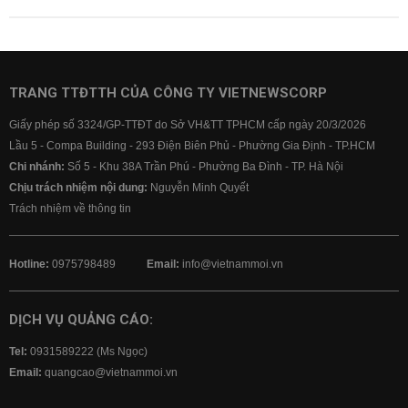
TRANG TTĐTTH CỦA CÔNG TY VIETNEWSCORP
Giấy phép số 3324/GP-TTĐT do Sở VH&TT TPHCM cấp ngày 20/3/2026
Lầu 5 - Compa Building - 293 Điện Biên Phủ - Phường Gia Định - TP.HCM
Chi nhánh:
Số 5 - Khu 38A Trần Phú - Phường Ba Đình - TP. Hà Nội
Chịu trách nhiệm nội dung:
Nguyễn Minh Quyết
Trách nhiệm về thông tin
Hotline:
0975798489
Email:
info@vietnammoi.vn
DỊCH VỤ QUẢNG CÁO:
Tel:
0931589222 (Ms Ngọc)
Email:
quangcao@vietnammoi.vn