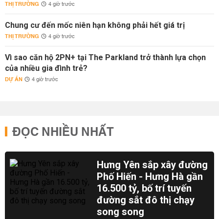
THỊ TRƯỜNG
4 giờ trước
Chung cư đến mốc niên hạn không phải hết giá trị
THỊ TRƯỜNG
4 giờ trước
Vì sao căn hộ 2PN+ tại The Parkland trở thành lựa chọn
của nhiều gia đình trẻ?
DỰ ÁN
4 giờ trước
ĐỌC NHIỀU NHẤT
Hưng Yên sắp xây đường
Phố Hiến - Hưng Hà gần
16.500 tỷ, bố trí tuyến
đường sắt đô thị chạy
song song