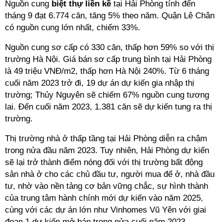
Nguồn cung
biệt thự liền kề
tại Hải Phòng tính đến
tháng 9 đạt 6.774 căn, tăng 5% theo năm. Quận Lê Chân
có nguồn cung lớn nhất, chiếm 33%.
Nguồn cung sơ cấp có 330 căn, thấp hơn 59% so với thị
trường Hà Nội. Giá bán sơ cấp trung bình tại Hải Phòng
là 49 triệu VNĐ/m2, thấp hơn Hà Nội 240%. Từ 6 tháng
cuối năm 2023 trở đi, 19 dự án dự kiến gia nhập thị
trường; Thủy Nguyên sẽ chiếm 67% nguồn cung tương
lai. Đến cuối năm 2023, 1.381 căn sẽ dự kiến tung ra thị
trường.
Thị trường nhà ở thấp tầng tại Hải Phòng diễn ra chậm
trong nửa đầu năm 2023. Tuy nhiên, Hải Phòng dự kiến
sẽ lại trở thành điểm nóng đối với thị trường bất động
sản nhà ở cho các chủ đầu tư, người mua để ở, nhà đầu
tư, nhờ vào nền tảng cơ bản vững chắc, sự hình thành
của trung tâm hành chính mới dự kiến vào năm 2025,
cùng với các dự án lớn như Vinhomes Vũ Yên với giai
đoạn 1 dự kiến mở bán trong nửa cuối năm 2023.