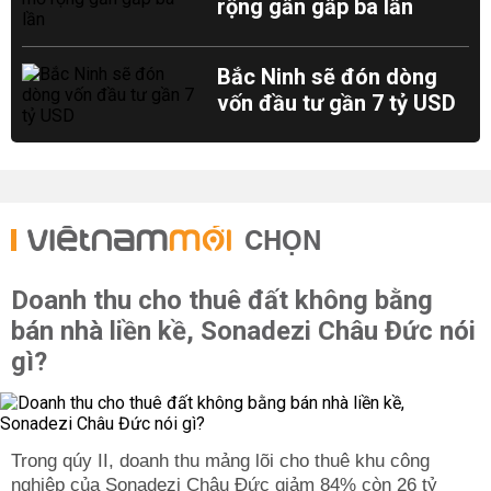
rộng gần gấp ba lần
Bắc Ninh sẽ đón dòng
vốn đầu tư gần 7 tỷ USD
CHỌN
Doanh thu cho thuê đất không bằng
bán nhà liền kề, Sonadezi Châu Đức nói
gì?
Trong qúy II, doanh thu mảng lõi cho thuê khu công
nghiệp của Sonadezi Châu Đức giảm 84% còn 26 tỷ