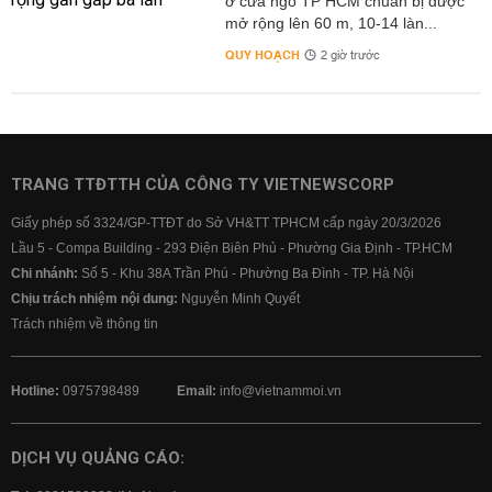
ở cửa ngõ TP HCM chuẩn bị được
mở rộng lên 60 m, 10-14 làn...
QUY HOẠCH
2 giờ trước
TRANG TTĐTTH CỦA CÔNG TY VIETNEWSCORP
Giấy phép số 3324/GP-TTĐT do Sở VH&TT TPHCM cấp ngày 20/3/2026
Lầu 5 - Compa Building - 293 Điện Biên Phủ - Phường Gia Định - TP.HCM
Chi nhánh:
Số 5 - Khu 38A Trần Phú - Phường Ba Đình - TP. Hà Nội
Chịu trách nhiệm nội dung:
Nguyễn Minh Quyết
Trách nhiệm về thông tin
Hotline:
0975798489
Email:
info@vietnammoi.vn
DỊCH VỤ QUẢNG CÁO: