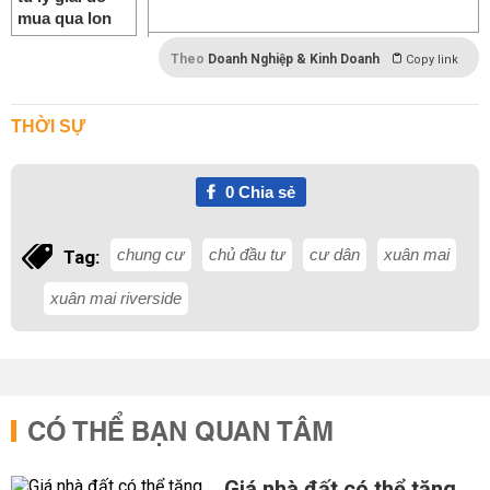
Theo
Doanh Nghiệp & Kinh Doanh
Copy link
THỜI SỰ
0
Chia sẻ
chung cư
chủ đầu tư
cư dân
xuân mai
Tag:
xuân mai riverside
CÓ THỂ BẠN QUAN TÂM
Giá nhà đất có thể tăng