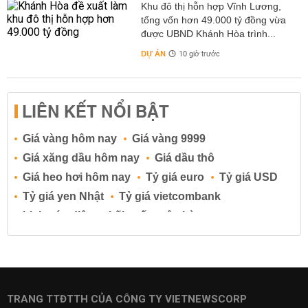
Khu đô thị hỗn hợp Vĩnh Lương,
tổng vốn hơn 49.000 tỷ đồng vừa
được UBND Khánh Hòa trình...
DỰ ÁN
10 giờ trước
LIÊN KẾT NỔI BẬT
Giá vàng hôm nay
Giá vàng 9999
Giá xăng dầu hôm nay
Giá dầu thô
Giá heo hơi hôm nay
Tỷ giá euro
Tỷ giá USD
Tỷ giá yen Nhật
Tỷ giá vietcombank
Lịch cúp điện
Lãi suất ngân hàng
Lãi suất tiết kiệm
Lãi suất tiền gửi
Lãi suất ngân hàng Agribank
Lãi suất ngân hàng Sacombank
Lãi suất ngân hàng BIDV
TRANG TTĐTTH CỦA CÔNG TY VIETNEWSCORP