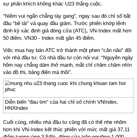
sự phấn khích không khác U23 thắng cuộc.
“Niềm vui ngắn chẳng tày gang”, ngay sau đó chỉ số bắt
đầu “bẻ lái” và quay đầu giảm. Trước phiên khớp lệnh
định kỳ xác định giá đóng cửa (ATC), VN-Index mất hơn
50 điểm, VN30 - Index mất gần 45 điểm.
Việc mua hay bán ATC trở thành một phen “cân não” đối
với nhà đầu tư. Có nhà đầu tư còn nói vui: “Nguyên ngày
hôm nay chẳng dám thở mạnh, mắt chỉ chăm chăm nhìn
vào đồ thị, bảng điện mà thôi”.
Diễn biến "đau tim" của hai chỉ số chính VNIndex,
HNXIndex
Cuối cùng, nhiều nhà đầu tư cũng đã có thể nhẹ nhõm
hơn khi VN-Index kết thúc phiên với mức mất giá 37,11
điểm tương ứng 3,54%, đóng cửa trên ngưỡng 1.000