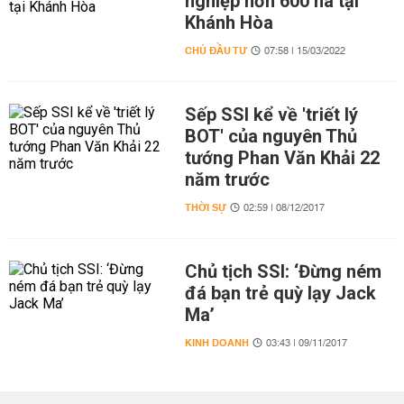
nghiệp hơn 600 ha tại
Khánh Hòa
CHỦ ĐẦU TƯ
07:58 | 15/03/2022
Sếp SSI kể về 'triết lý
BOT' của nguyên Thủ
tướng Phan Văn Khải 22
năm trước
THỜI SỰ
02:59 | 08/12/2017
Chủ tịch SSI: ‘Đừng ném
đá bạn trẻ quỳ lạy Jack
Ma’
KINH DOANH
03:43 | 09/11/2017