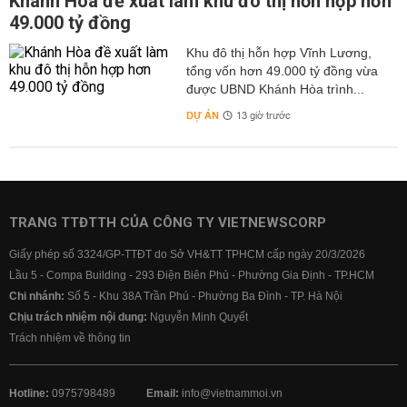
Khánh Hòa đề xuất làm khu đô thị hỗn hợp hơn
49.000 tỷ đồng
Khu đô thị hỗn hợp Vĩnh Lương,
tổng vốn hơn 49.000 tỷ đồng vừa
được UBND Khánh Hòa trình...
DỰ ÁN
13 giờ trước
TRANG TTĐTTH CỦA CÔNG TY VIETNEWSCORP
Giấy phép số 3324/GP-TTĐT do Sở VH&TT TPHCM cấp ngày 20/3/2026
Lầu 5 - Compa Building - 293 Điện Biên Phủ - Phường Gia Định - TP.HCM
Chi nhánh:
Số 5 - Khu 38A Trần Phú - Phường Ba Đình - TP. Hà Nội
Chịu trách nhiệm nội dung:
Nguyễn Minh Quyết
Trách nhiệm về thông tin
Hotline:
0975798489
Email:
info@vietnammoi.vn