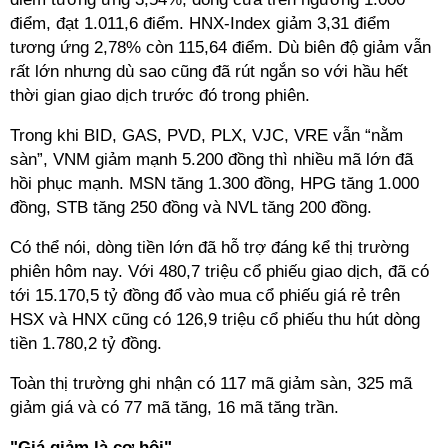
điểm, đạt 1.011,6 điểm. HNX-Index giảm 3,31 điểm
tương ứng 2,78% còn 115,64 điểm. Dù biên độ giảm vẫn
rất lớn nhưng dù sao cũng đã rút ngắn so với hầu hết
thời gian giao dịch trước đó trong phiên.
Trong khi BID, GAS, PVD, PLX, VJC, VRE vẫn “nằm
sàn”, VNM giảm mạnh 5.200 đồng thì nhiều mã lớn đã
hồi phục mạnh. MSN tăng 1.300 đồng, HPG tăng 1.000
đồng, STB tăng 250 đồng và NVL tăng 200 đồng.
Có thể nói, dòng tiền lớn đã hỗ trợ đáng kể thị trường
phiên hôm nay. Với 480,7 triệu cổ phiếu giao dịch, đã có
tới 15.170,5 tỷ đồng đổ vào mua cổ phiếu giá rẻ trên
HSX và HNX cũng có 126,9 triệu cổ phiếu thu hút dòng
tiền 1.780,2 tỷ đồng.
Toàn thị trường ghi nhận có 117 mã giảm sàn, 325 mã
giảm giá và có 77 mã tăng, 16 mã tăng trần.
"Giá giảm là cơ hội"