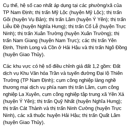
Cụ thể, hệ số cao nhất áp dụng tại các phường/xã của
TP Nam Định; thị trấn Mỹ Lộc (huyện Mỹ Lộc); thị trấn
Gôi (huyện Vụ Bản); thị trấn Lâm (huyện Ý Yên); thị trấn
Liễu Đề (huyện Nghĩa Hưng); thị trấn Cổ Lễ (huyện Trực
Ninh); thị trấn Xuân Trường (huyện Xuân Trường); thị
trấn Nam Giang (huyện Nam Trực); các thị trấn Yên
Định, Thịnh Long và Cồn ở Hải Hậu và thị trấn Ngô Đồng
(huyện Giao Thủy).
Các khu vực có hệ số điều chỉnh giá đất 1,2 gồm: Đất
dịch vụ Khu Văn hóa Trần và tuyến đường Đại lộ Thiên
Trường (TP Nam Định); cụm công nghiệp làng nghề
thương mại dịch vụ phía nam thị trấn Lâm, cụm công
nghiệp La Xuyên, cụm công nghiệp tập trung xã Yên Xá
(huyện Ý Yên); thị trấn Quỹ Nhất (huyện Nghĩa Hưng);
thị trấn Cát Thành và thị trấn Ninh Cường (huyện Trực
Ninh), các xã thuộc huyện Hải Hậu; thị trấn Quất Lâm
(huyện Giao Thủy).