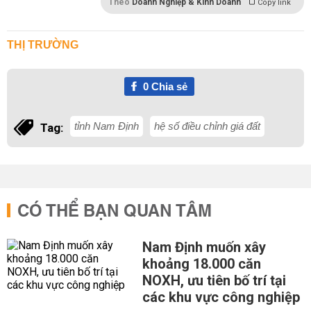
Theo
Doanh Nghiệp & Kinh Doanh
Copy link
THỊ TRƯỜNG
0
Chia sẻ
tỉnh Nam Định
hệ số điều chỉnh giá đất
Tag:
CÓ THỂ BẠN QUAN TÂM
Nam Định muốn xây
khoảng 18.000 căn
NOXH, ưu tiên bố trí tại
các khu vực công nghiệp