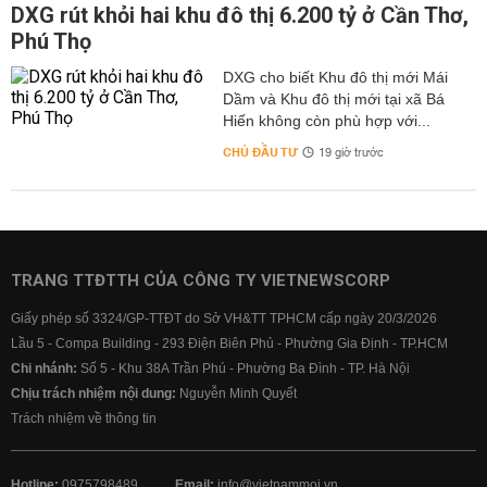
DXG rút khỏi hai khu đô thị 6.200 tỷ ở Cần Thơ,
Phú Thọ
DXG cho biết Khu đô thị mới Mái
Dầm và Khu đô thị mới tại xã Bá
Hiến không còn phù hợp với...
CHỦ ĐẦU TƯ
19 giờ trước
TRANG TTĐTTH CỦA CÔNG TY VIETNEWSCORP
Giấy phép số 3324/GP-TTĐT do Sở VH&TT TPHCM cấp ngày 20/3/2026
Lầu 5 - Compa Building - 293 Điện Biên Phủ - Phường Gia Định - TP.HCM
Chi nhánh:
Số 5 - Khu 38A Trần Phú - Phường Ba Đình - TP. Hà Nội
Chịu trách nhiệm nội dung:
Nguyễn Minh Quyết
Trách nhiệm về thông tin
Hotline:
0975798489
Email:
info@vietnammoi.vn