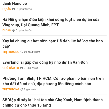
danh Handico
DỰ ÁN
01 phút trước
Hà Nội gia hạn điều kiện khởi công loạt siêu dự án của
Vingroup, Đại Quang Minh, FPT...
DỰ ÁN
01 phút trước
Xây lại chung cư hết niên hạn: Đã đến lúc bỏ 'cơ chế bao
cấp'
THỊ TRƯỜNG
01 phút trước
Everland lãi gấp đôi cùng kỳ nhờ dự án Vân Đồn
CHỦ ĐẦU TƯ
01 giờ trước
Phường Tam Bình, TP HCM: Cò rao phân lô bán nền trên
khu đất đã có chủ, địa phương lên tiếng cảnh báo
THỊ TRƯỜNG
2 giờ trước
Sẽ 'đập đi xây lại' hai tòa nhà Chợ Xanh, Nam Định thành
chung cư cho thuê 15 tầng