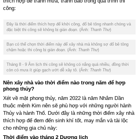
thích hợp để tránh mưa, tránh bão trong quá trình thi
công:
Đây là thời điểm thích hợp để khởi công, đổ bê tông nhanh chóng và
đặc biệt thi công sẽ không bị gián đoạn. (Ảnh:
Thanh Thư
)
Bạn có thể chọn thời điểm này để xây nhà mà không sợ đổ bê tông
chậm hoặc thi công bị gián đoạn. (Ảnh:
Thanh Thư
)
Tháng 8 - 9 Âm lịch thi công sẽ không có nắng quá nhiều, đồng thời
còn có mưa ít giúp gạch ướt dễ xây tô. (Ảnh:
Thanh Thư
)
Nên xây nhà vào thời điểm nào trong năm để hợp
phong thủy?
Xét về mặt phong thủy, năm 2022 là năm Nhâm Dần
thuộc mệnh Kim nên sẽ phù hợp với những người hành
Thủy và hành Thổ. Dưới đây là những thời điểm xây nhà
thích hợp để đem đến sinh khí tốt, may mắn và tài lộc
cho những gia chủ này:
Thời điểm vào tháng 2 Dương lịch