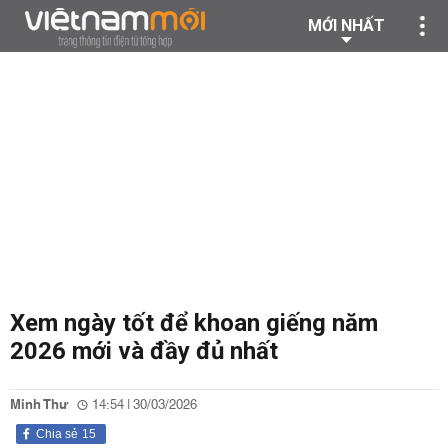
MỚI NHẤT
Xem ngày tốt để khoan giếng năm
2026 mới và đầy đủ nhất
Minh Thư
14:54 | 30/03/2026
Chia sẻ
15