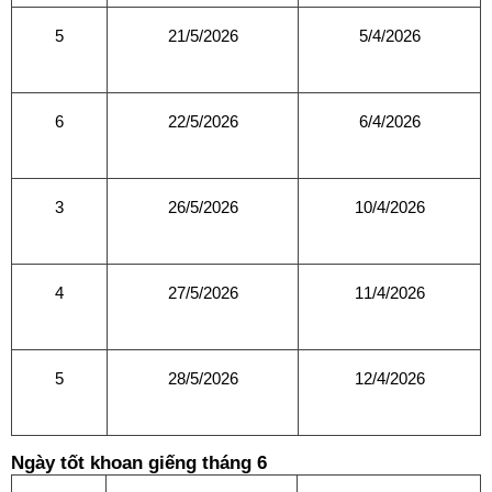
5
21/5/2026
5/4/2026
6
22/5/2026
6/4/2026
3
26/5/2026
10/4/2026
4
27/5/2026
11/4/2026
5
28/5/2026
12/4/2026
Ngày tốt khoan giếng tháng 6