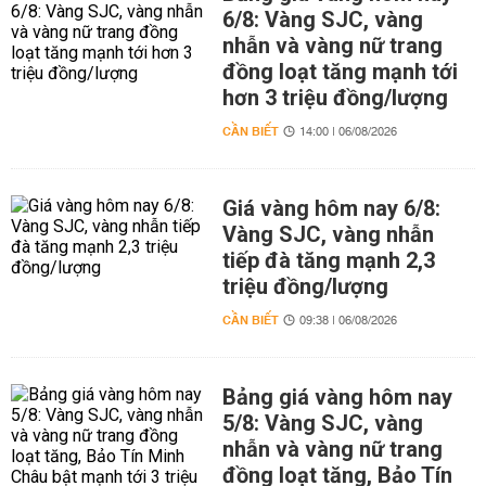
6/8: Vàng SJC, vàng
nhẫn và vàng nữ trang
đồng loạt tăng mạnh tới
hơn 3 triệu đồng/lượng
CẦN BIẾT
14:00 | 06/08/2026
Giá vàng hôm nay 6/8:
Vàng SJC, vàng nhẫn
tiếp đà tăng mạnh 2,3
triệu đồng/lượng
CẦN BIẾT
09:38 | 06/08/2026
Bảng giá vàng hôm nay
5/8: Vàng SJC, vàng
nhẫn và vàng nữ trang
đồng loạt tăng, Bảo Tín