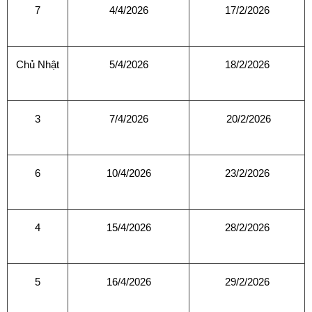
7
4/4/2026
17/2/2026
Chủ Nhật
5/4/2026
18/2/2026
3
7/4/2026
 20/2/2026
6
10/4/2026
23/2/2026
4
15/4/2026
28/2/2026
5
16/4/2026
29/2/2026