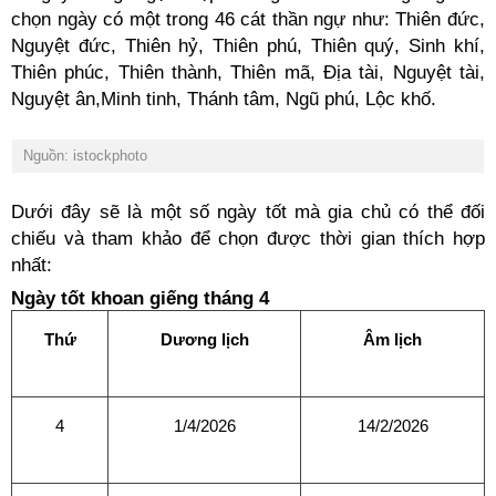
chọn ngày có một trong 46 cát thần ngự như: Thiên đức,
Nguyệt đức, Thiên hỷ, Thiên phú, Thiên quý, Sinh khí,
Thiên phúc, Thiên thành, Thiên mã, Địa tài, Nguyệt tài,
Nguyệt ân,Minh tinh, Thánh tâm, Ngũ phú, Lộc khố.
Nguồn: istockphoto
Dưới đây sẽ là một số ngày tốt mà gia chủ có thể đối
chiếu và tham khảo để chọn được thời gian thích hợp
nhất:
Ngày tốt khoan giếng tháng 4
Thứ
Dương lịch
Âm lịch
4
1/4/2026
14/2/2026