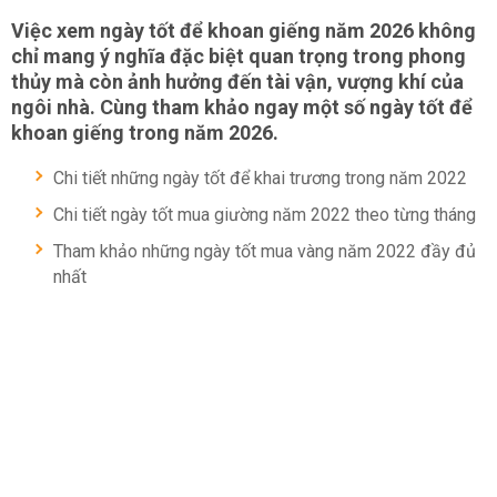
Việc xem ngày tốt để khoan giếng năm 2026 không
chỉ mang ý nghĩa đặc biệt quan trọng trong phong
thủy mà còn ảnh hưởng đến tài vận, vượng khí của
ngôi nhà. Cùng tham khảo ngay một số ngày tốt để
khoan giếng trong năm 2026.
Chi tiết những ngày tốt để khai trương trong năm 2022
Chi tiết ngày tốt mua giường năm 2022 theo từng tháng
Tham khảo những ngày tốt mua vàng năm 2022 đầy đủ
nhất