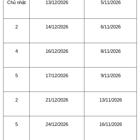
Chủ nhật
13/12/2026
5/11/2026
2
14/12/2026
6/11/2026
4
16/12/2026
8/11/2026
5
17/12/2026
9/11/2026
2
21/12/2026
13/11/2026
5
24/12/2026
16/11/2026