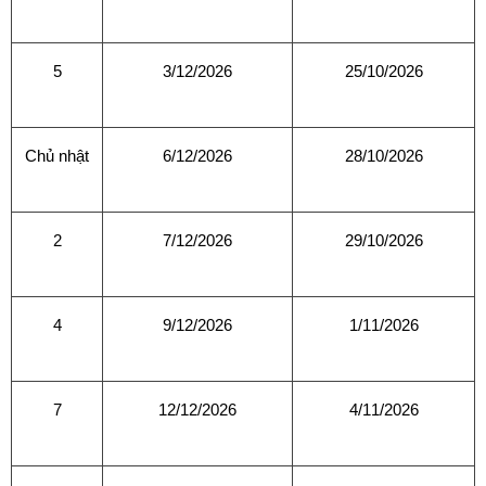
5
3/12/2026
25/10/2026
Chủ nhật
6/12/2026
28/10/2026
2
7/12/2026
29/10/2026
4
9/12/2026
1/11/2026
7
12/12/2026
4/11/2026