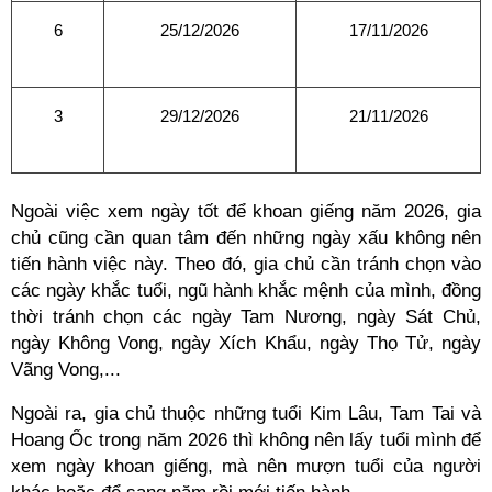
6
25/12/2026
17/11/2026
3
29/12/2026
21/11/2026
Ngoài việc xem ngày tốt để khoan giếng năm 2026, gia
chủ cũng cần quan tâm đến những ngày xấu không nên
tiến hành việc này. Theo đó, gia chủ cần tránh chọn vào
các ngày khắc tuổi, ngũ hành khắc mệnh của mình, đồng
thời tránh chọn các ngày Tam Nương, ngày Sát Chủ,
ngày Không Vong, ngày Xích Khẩu, ngày Thọ Tử, ngày
Vãng Vong,...
Ngoài ra, gia chủ thuộc những tuổi Kim Lâu, Tam Tai và
Hoang Ốc trong năm 2026 thì không nên lấy tuổi mình để
xem ngày khoan giếng, mà nên mượn tuổi của người