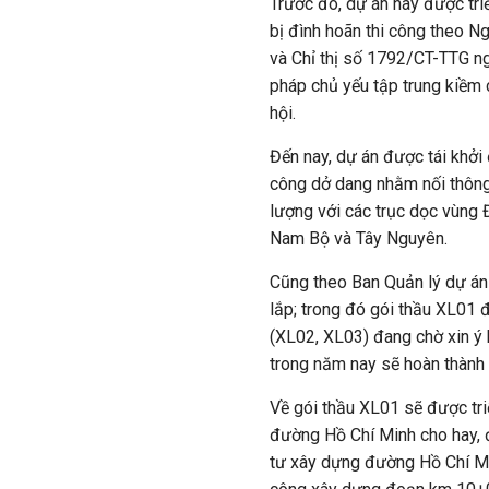
Trước đó, dự án này được tri
bị đình hoãn thi công theo 
và Chỉ thị số 1792/CT-TTG n
pháp chủ yếu tập trung kiềm 
hội.
Đến nay, dự án được tái khởi
công dở dang nhằm nối thông
lượng với các trục dọc vùn
Nam Bộ và Tây Nguyên.
Cũng theo Ban Quản lý dự án
lắp; trong đó gói thầu XL01 đ
(XL02, XL03) đang chờ xin ý 
trong năm nay sẽ hoàn thành 
Về gói thầu XL01 sẽ được tri
đường Hồ Chí Minh cho hay, đ
tư xây dựng đường Hồ Chí Mi