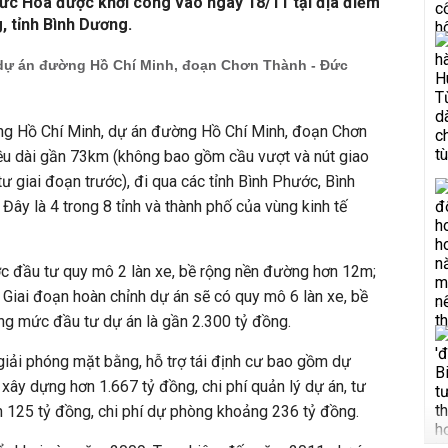
ức Hòa được khởi công vào ngày 18/11 tại địa điểm
, tỉnh Bình Dương.
dự án đường Hồ Chí Minh, đoạn Chơn Thành - Đức
ng Hồ Chí Minh, dự án đường Hồ Chí Minh, đoạn Chơn
ều dài gần 73km (không bao gồm cầu vượt và nút giao
ư giai đoạn trước), đi qua các tỉnh Bình Phước, Bình
Đây là 4 trong 8 tỉnh và thành phố của vùng kinh tế
ợc đầu tư quy mô 2 làn xe, bề rộng nền đường hơn 12m;
Giai đoạn hoàn chỉnh dự án sẽ có quy mô 6 làn xe, bề
g mức đầu tư dự án là gần 2.300 tỷ đồng.
 giải phóng mặt bằng, hỗ trợ tái định cư bao gồm dự
 xây dựng hơn 1.667 tỷ đồng, chi phí quản lý dự án, tư
n 125 tỷ đồng, chi phí dự phòng khoảng 236 tỷ đồng.