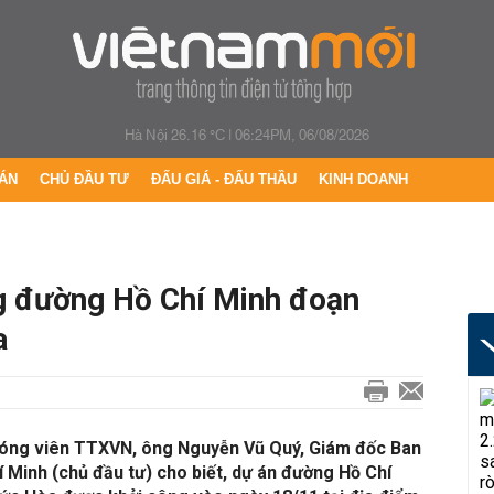
Hà Nội 26.16 °C
|
06:24PM, 06/08/2026
ÁN
CHỦ ĐẦU TƯ
ĐẤU GIÁ - ĐẤU THẦU
KINH DOANH
g đường Hồ Chí Minh đoạn
a
phóng viên TTXVN, ông Nguyễn Vũ Quý, Giám đốc Ban
 Minh (chủ đầu tư) cho biết, dự án đường Hồ Chí