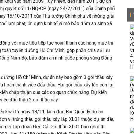
ển khai vào năm 2009. Tuy nhiên, đến năm 2011, dự án
Nghị quyết số 11/NQ-CP (ngày 24/2/2011) của Chính phủ
gày 15/10/2011 của Thủ tướng Chính phủ về những giải
chế lạm phát, ổn định kinh tế vĩ mô bảo đảm an sinh xã
 động với mục tiêu tiếp tục hoàn thành các hạng mục thi
 toàn tuyến đường Hồ Chí Minh, góp phần chia sẻ lưu
g Đông Nam Bộ, bảo đảm an ninh quốc phòng vùng Đông
 đường Hồ Chí Minh, dự án này bao gồm 3 gói thầu xây
ã hoàn thành việc đấu thầu. Hai gói thầu xây lắp còn lại
kiến chấp thuận của các cơ quan chức năng. Dự kiến
việc đấu thầu 2 gói thầu này.
ển khai từ ngày 18/11, lãnh đạo Ban Quản lý dự án
ơn vị trúng thầu gói thầu xây lắp XL01 thuộc dự án đầu
nh là Tập đoàn Đèo Cả. Gói thầu XL01 bao gồm thi