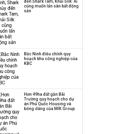
đến Shark Tam, Khải Silk: Ai
cũng muốn lấn sân bất động
Thị trường thường
sản
‘phất lên’ trong tháng 8,
nhóm ngành nào có
tiềm năng dẫn sóng?
Bắc Ninh điều chỉnh quy
hoạch khu công nghiệp của
KBC
Hơn 49ha đất gần Bãi
Trường quy hoạch cho dự
án Phú Quốc Housing và
bóng dáng của MIK Group