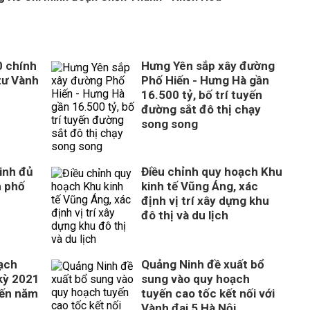
0 chính
Hưng Yên sắp xây đường
tư Vành
Phố Hiến - Hưng Hà gần
16.500 tỷ, bố trí tuyến
đường sắt đô thị chạy
song song
inh đủ
Điều chỉnh quy hoạch Khu
h phố
kinh tế Vũng Áng, xác
định vị trí xây dựng khu
đô thị và du lịch
ạch
Quảng Ninh đề xuất bổ
 kỳ 2021
sung vào quy hoạch
đến năm
tuyến cao tốc kết nối với
Vành đai 5 Hà Nội