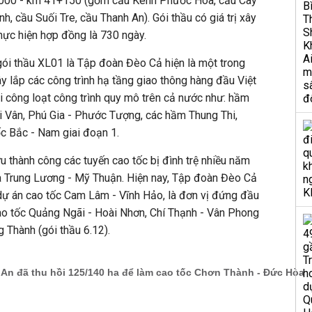
000 - km 41+150 (gồm cầu Kênh Phước Hòa, cầu Cây
h, cầu Suối Tre, cầu Thanh An). Gói thầu có giá trị xây
thực hiện hợp đồng là 730 ngày.
 gói thầu XL01 là Tập đoàn Đèo Cả hiện là một trong
ây lắp các công trình hạ tầng giao thông hàng đầu Việt
i công loạt công trình quy mô trên cả nước như: hầm
 Vân, Phú Gia - Phước Tượng, các hầm Thung Thi,
ốc Bắc - Nam giai đoạn 1.
u thành công các tuyến cao tốc bị đình trệ nhiều năm
à Trung Lương - Mỹ Thuận. Hiện nay, Tập đoàn Đèo Cả
 dự án cao tốc Cam Lâm - Vĩnh Hảo, là đơn vị đứng đầu
cao tốc Quảng Ngãi - Hoài Nhơn, Chí Thạnh - Vân Phong
 Thành (gói thầu 6.12).