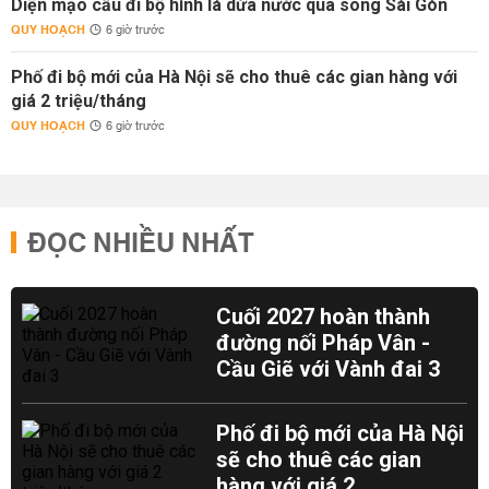
Diện mạo cầu đi bộ hình lá dừa nước qua sông Sài Gòn
QUY HOẠCH
6 giờ trước
Phố đi bộ mới của Hà Nội sẽ cho thuê các gian hàng với
giá 2 triệu/tháng
QUY HOẠCH
6 giờ trước
ĐỌC NHIỀU NHẤT
Cuối 2027 hoàn thành
đường nối Pháp Vân -
Cầu Giẽ với Vành đai 3
Phố đi bộ mới của Hà Nội
sẽ cho thuê các gian
hàng với giá 2