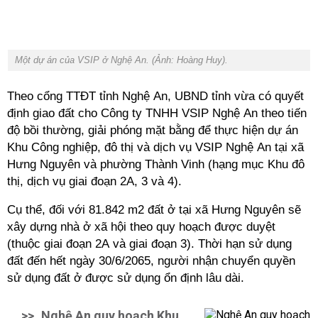
Một dự án của VSIP ở Nghệ An. (Ảnh: Hoàng Huy).
Theo cổng TTĐT tỉnh Nghệ An, UBND tỉnh vừa có quyết
định giao đất cho Công ty TNHH VSIP Nghệ An theo tiến
độ bồi thường, giải phóng mặt bằng để thực hiện dự án
Khu Công nghiệp, đô thị và dịch vụ VSIP Nghệ An tại xã
Hưng Nguyên và phường Thành Vinh (hạng mục Khu đô
thị, dịch vụ giai đoạn 2A, 3 và 4).
Cụ thể, đối với 81.842 m2 đất ở tại xã Hưng Nguyên sẽ
xây dựng nhà ở xã hội theo quy hoạch được duyệt
(thuộc giai đoạn 2A và giai đoạn 3). Thời hạn sử dụng
đất đến hết ngày 30/6/2065, người nhận chuyển quyền
sử dụng đất ở được sử dụng ổn định lâu dài.
>>
Nghệ An quy hoạch Khu