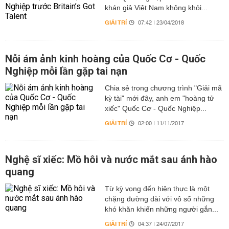
khán giả Việt Nam không khỏi...
GIẢI TRÍ
07:42 | 23/04/2018
Nỗi ám ảnh kinh hoàng của Quốc Cơ - Quốc
Nghiệp mỗi lần gặp tai nạn
Chia sẻ trong chương trình "Giải mã
kỳ tài" mới đây, anh em "hoàng tử
xiếc" Quốc Cơ - Quốc Nghiệp...
GIẢI TRÍ
02:00 | 11/11/2017
Nghệ sĩ xiếc: Mồ hôi và nước mắt sau ánh hào
quang
Từ kỳ vọng đến hiện thực là một
chặng đường dài với vô số những
khó khăn khiến những người gắn...
GIẢI TRÍ
04:37 | 24/07/2017