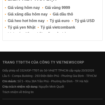
Giá vàng hôm nay
Giá vàng 9999
Giá xăng dầu hôm nay
Giá dầu thô
Giá heo hơi hôm nay
Tỷ giá euro
Tỷ giá USD
Tỷ giá yen Nhật
Tỷ giá vietcombank
Lịch cúp điện
Lãi suất ngân hàng
Lãi suất tiết kiệm
Lãi suất tiền gửi
Lãi suất ngân hàng Agribank
Lãi suất ngân hàng Sacombank
Lãi suất ngân hàng BIDV
TRANG TTĐTTH CỦA CÔNG TY VIETNEWSCORP
Lãi suất ngân hàng Vietinbank
Giấy phép số 3324/GP-TTĐT do Sở VH&TT TPHCM cấp ngày 20/3/2026
Lãi suất ngân hàng Vietcombank
Lầu 5 - Compa Building - 293 Điện Biên Phủ - Phường Gia Định - TP.HCM
Chi nhánh:
Số 5 - Khu 38A Trần Phú - Phường Ba Đình - TP. Hà Nội
Chịu trách nhiệm nội dung:
Nguyễn Minh Quyết
Trách nhiệm về thông tin