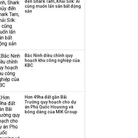
đến Shark Tam, Khải Silk: Ai
triển quỹ hưu trí: Từ tiết
cũng muốn lấn sân bất động
kiệm gia đình thành
sản
nguồn cấp vốn dài hạn
và kinh nghiệm từ
Malaysia
Bắc Ninh điều chỉnh quy
hoạch khu công nghiệp của
KBC
Hơn 49ha đất gần Bãi
Trường quy hoạch cho dự
án Phú Quốc Housing và
bóng dáng của MIK Group