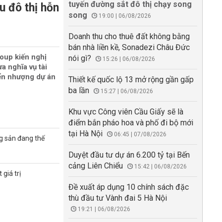
tuyến đường sắt đô thị chạy song
u đô thị hỗn
song
19:00 | 06/08/2026
Doanh thu cho thuê đất không bằng
bán nhà liền kề, Sonadezi Châu Đức
oup kiến nghị
nói gì?
15:26 | 06/08/2026
a nghĩa vụ tài
ển nhượng dự án
Thiết kế quốc lộ 13 mở rộng gần gấp
ba lần
15:27 | 06/08/2026
Khu vực Công viên Cầu Giấy sẽ là
điểm bắn pháo hoa và phố đi bộ mới
tại Hà Nội
06:45 | 07/08/2026
g sản đang thế
Duyệt đầu tư dự án 6.200 tỷ tại Bến
cảng Liên Chiểu
15:42 | 06/08/2026
giá trị
Đề xuất áp dụng 10 chính sách đặc
thù đầu tư Vành đai 5 Hà Nội
19:21 | 06/08/2026