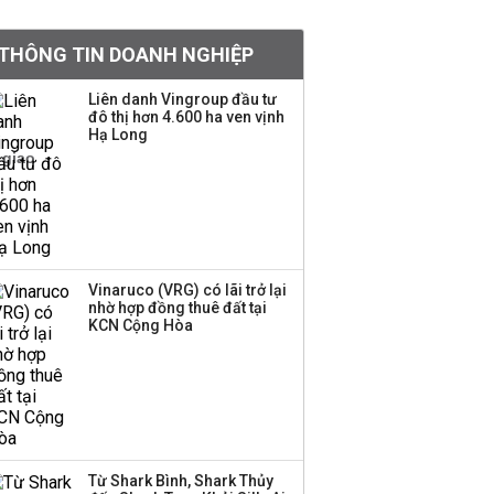
BIDV sắp phát hành
THÔNG TIN DOANH NGHIỆP
gần 500 triệu cổ phiếu,
tăng vốn lên gần
Liên danh Vingroup đầu tư
77.800 tỷ
đô thị hơn 4.600 ha ven vịnh
Hạ Long
Dàn lãnh đạo GenZ nhà
Vingroup,
Techcombank,
VPBank, PC1: Người
nắm 10.000 tỷ đồng cổ
phiếu, người làm chủ
Vinaruco (VRG) có lãi trở lại
tịch ở tuổi 27
nhờ hợp đồng thuê đất tại
KCN Cộng Hòa
Lãnh đạo Vinamilk:
Tăng quy mô đàn bò
thêm 8.000 con, đã
chốt giá nguyên liệu
đến tháng 11
Từ Shark Bình, Shark Thủy
Việt Nam muốn phát