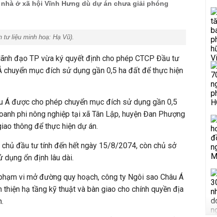
n nhà ở xã hội Vĩnh Hưng dù dự án chưa giải phóng
 tư liệu minh hoạ:
Hạ Vũ
).
lãnh đạo TP vừa ký quyết định cho phép CTCP Đầu tư
Á chuyển mục đích sử dụng gần 0,5 ha đất để thực hiện
âu Á được cho phép chuyển mục đích sử dụng gần 0,5
doanh phi nông nghiệp tại xã Tân Lập, huyện Đan Phượng
giao thông để thực hiện dự án.
 chủ đầu tư tính đến hết ngày 15/8/2074, còn chủ sở
 dụng ổn định lâu dài.
phạm vi mở đường quy hoạch, công ty Ngôi sao Châu Á
 thiện hạ tầng kỹ thuật và bàn giao cho chính quyền địa
h.