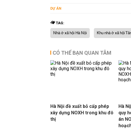
DỰ ÁN
TAG:
Nhà ở xã hội Hà Nội
Khu nhà ở xã hội Tâ
CÓ THỂ BẠN QUAN TÂM
Hà Nội đề xuất bỏ cấp phép
Hà Nộ
xây dựng NOXH trong khu đô
quy h
thị
án NO
hoạch