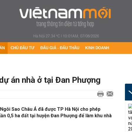
Hà Nội 27.34 °C
|
10:01AM, 07/08/2026
ÁN
CHỦ ĐẦU TƯ
ĐẤU GIÁ - ĐẤU THẦU
KINH DOANH
dự án nhà ở tại Đan Phượng
 Ngôi Sao Châu Á đã được TP Hà Nội cho phép
ần 0,5 ha đất tại huyện Đan Phượng để làm khu nhà