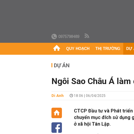
0975798489
QUY HOẠCH
THỊ TRƯỜNG
DỰ 
DỰ ÁN
Ngôi Sao Châu Á làm 
Di Anh
18:06 | 06/04/2025
CTCP Đầu tư và Phát triển
chuyển mục đích sử dụng g
ở xã hội Tân Lập.