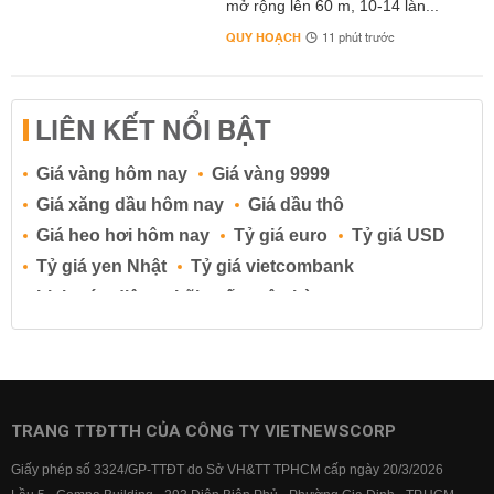
mở rộng lên 60 m, 10-14 làn...
QUY HOẠCH
11 phút trước
LIÊN KẾT NỔI BẬT
Giá vàng hôm nay
Giá vàng 9999
Giá xăng dầu hôm nay
Giá dầu thô
Giá heo hơi hôm nay
Tỷ giá euro
Tỷ giá USD
Tỷ giá yen Nhật
Tỷ giá vietcombank
Lịch cúp điện
Lãi suất ngân hàng
Lãi suất tiết kiệm
Lãi suất tiền gửi
Lãi suất ngân hàng Agribank
Lãi suất ngân hàng Sacombank
Lãi suất ngân hàng BIDV
TRANG TTĐTTH CỦA CÔNG TY VIETNEWSCORP
Lãi suất ngân hàng Vietinbank
Giấy phép số 3324/GP-TTĐT do Sở VH&TT TPHCM cấp ngày 20/3/2026
Lãi suất ngân hàng Vietcombank