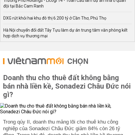
Trường Phú Holdings - Licogi 14 - Toàn Cầu làm dự án nhà ở quân
đội tại Bắc Cam Ranh
DXG rút khỏi hai khu đô thị 6.200 tỷ ở Cần Thơ, Phú Thọ
Hà Nội chuyển đổi đất Tây Tựu làm dự án trung tâm văn phòng kết
hợp dịch vụ thương mại
CHỌN
Doanh thu cho thuê đất không bằng
bán nhà liền kề, Sonadezi Châu Đức nói
gì?
Trong qúy II, doanh thu mảng lõi cho thuê khu công
nghiệp của Sonadezi Châu Đức giảm 84% còn 26 tỷ