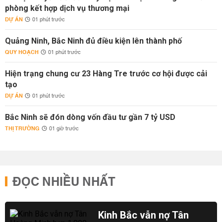
phòng kết hợp dịch vụ thương mại
DỰ ÁN
01 phút trước
Quảng Ninh, Bắc Ninh đủ điều kiện lên thành phố
QUY HOẠCH
01 phút trước
Hiện trạng chung cư 23 Hàng Tre trước cơ hội được cải
tạo
DỰ ÁN
01 phút trước
Bắc Ninh sẽ đón dòng vốn đầu tư gần 7 tỷ USD
THỊ TRƯỜNG
01 giờ trước
ĐỌC NHIỀU NHẤT
Kinh Bắc vẫn nợ Tân