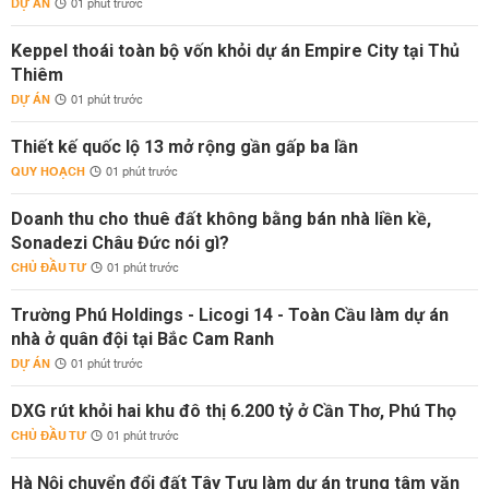
DỰ ÁN
01 phút trước
Keppel thoái toàn bộ vốn khỏi dự án Empire City tại Thủ
Thiêm
DỰ ÁN
01 phút trước
Thiết kế quốc lộ 13 mở rộng gần gấp ba lần
QUY HOẠCH
01 phút trước
Doanh thu cho thuê đất không bằng bán nhà liền kề,
Sonadezi Châu Đức nói gì?
CHỦ ĐẦU TƯ
01 phút trước
Trường Phú Holdings - Licogi 14 - Toàn Cầu làm dự án
nhà ở quân đội tại Bắc Cam Ranh
DỰ ÁN
01 phút trước
DXG rút khỏi hai khu đô thị 6.200 tỷ ở Cần Thơ, Phú Thọ
CHỦ ĐẦU TƯ
01 phút trước
Hà Nội chuyển đổi đất Tây Tựu làm dự án trung tâm văn