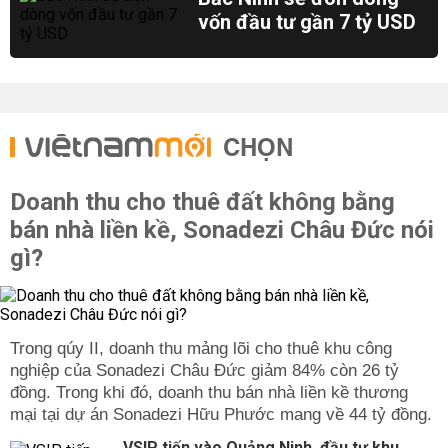
vốn đầu tư gần 7 tỷ USD
CHỌN
Doanh thu cho thuê đất không bằng
bán nhà liền kề, Sonadezi Châu Đức nói
gì?
Trong qúy II, doanh thu mảng lõi cho thuê khu công
nghiệp của Sonadezi Châu Đức giảm 84% còn 26 tỷ
đồng. Trong khi đó, doanh thu bán nhà liền kề thương
mại tại dự án Sonadezi Hữu Phước mang về 44 tỷ đồng.
VSIP tiến vào Quảng Ninh, đầu tư khu