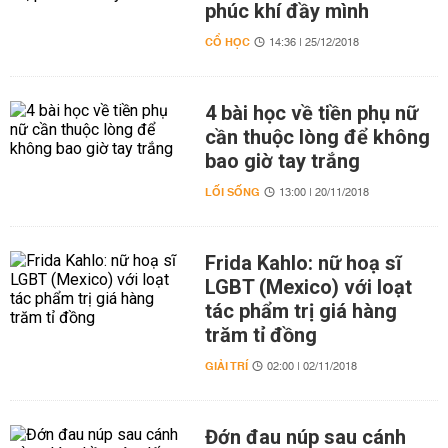
phúc khí đầy mình
CỔ HỌC
14:36 | 25/12/2018
4 bài học về tiền phụ nữ
cần thuộc lòng để không
bao giờ tay trắng
LỐI SỐNG
13:00 | 20/11/2018
Frida Kahlo: nữ hoạ sĩ
LGBT (Mexico) với loạt
tác phẩm trị giá hàng
trăm tỉ đồng
GIẢI TRÍ
02:00 | 02/11/2018
Đớn đau núp sau cánh