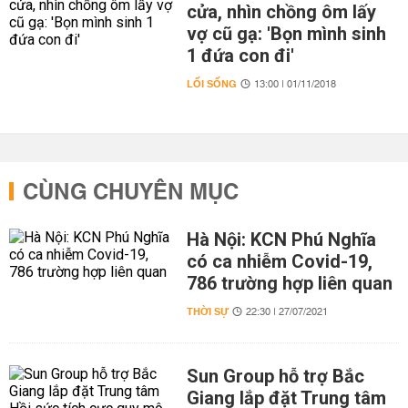
cửa, nhìn chồng ôm lấy
vợ cũ gạ: 'Bọn mình sinh
1 đứa con đi'
LỐI SỐNG
13:00 | 01/11/2018
CÙNG CHUYÊN MỤC
Hà Nội: KCN Phú Nghĩa
có ca nhiễm Covid-19,
786 trường hợp liên quan
THỜI SỰ
22:30 | 27/07/2021
Sun Group hỗ trợ Bắc
Giang lắp đặt Trung tâm