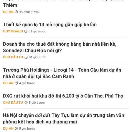
Thiêm
DỰ ÁN
44 phút trước
Thiết kế quốc lộ 13 mở rộng gần gấp ba lần
QUY HOẠCH
01 giờ trước
Doanh thu cho thuê đất không bằng bán nhà liền kề,
Sonadezi Châu Đức nói gì?
CHỦ ĐẦU TƯ
01 giờ trước
Trường Phú Holdings - Licogi 14 - Toàn Cầu làm dự án
nhà ở quân đội tại Bắc Cam Ranh
DỰ ÁN
4 giờ trước
DXG rút khỏi hai khu đô thị 6.200 tỷ ở Cần Thơ, Phú Thọ
CHỦ ĐẦU TƯ
5 giờ trước
Hà Nội chuyển đổi đất Tây Tựu làm dự án trung tâm văn
phòng kết hợp dịch vụ thương mại
DỰ ÁN
5 giờ trước