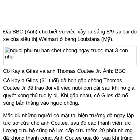
Đài BBC (Anh) cho biết vụ việc xảy ra sáng 8/9 tại bãi đỗ
xe của siêu thị Walmart ở bang Louisiana (Mỹ).
Cô Kayla Giles và anh Thomas Coutee Jr. Ảnh: BBC
Cô Kayla Giles (31 tuổi) đã hẹn gặp chồng Thomas
Coutee Jr để trao đổi về việc nuôi con cái sau khi họ giải
quyết xong thủ tục ly dị. Khi gặp nhau, cô Giles đã nổ
súng bắn thẳng vào ngực chồng.
Mặc dù những người có mặt tại hiện trường đã ngay lập
tức sơ cứu cho anh Coutee, sau đó các thành viên lực
lượng cứu hộ cũng nỗ lực cấp cứu thêm 20 phút nhưng
đã không thành công. Anh Coutee qua đời sau khi trúng