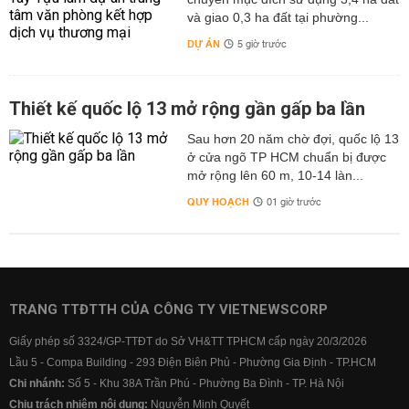
và giao 0,3 ha đất tại phường...
DỰ ÁN
5 giờ trước
Thiết kế quốc lộ 13 mở rộng gần gấp ba lần
Sau hơn 20 năm chờ đợi, quốc lộ 13
ở cửa ngõ TP HCM chuẩn bị được
mở rộng lên 60 m, 10-14 làn...
QUY HOẠCH
01 giờ trước
TRANG TTĐTTH CỦA CÔNG TY VIETNEWSCORP
Giấy phép số 3324/GP-TTĐT do Sở VH&TT TPHCM cấp ngày 20/3/2026
Lầu 5 - Compa Building - 293 Điện Biên Phủ - Phường Gia Định - TP.HCM
Chi nhánh:
Số 5 - Khu 38A Trần Phú - Phường Ba Đình - TP. Hà Nội
Chịu trách nhiệm nội dung:
Nguyễn Minh Quyết