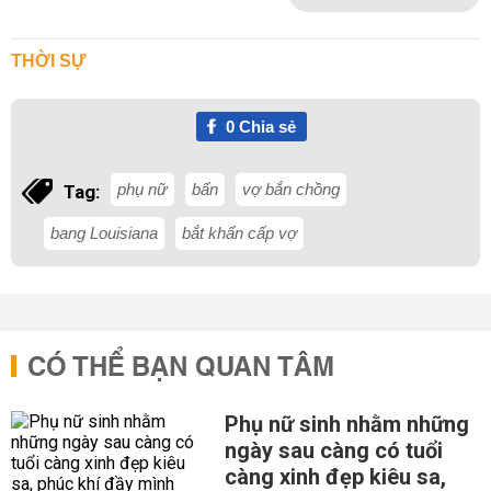
THỜI SỰ
0
Chia sẻ
phụ nữ
bẩn
vợ bắn chồng
Tag:
bang Louisiana
bắt khẩn cấp vợ
CÓ THỂ BẠN QUAN TÂM
Phụ nữ sinh nhằm những
ngày sau càng có tuổi
càng xinh đẹp kiêu sa,