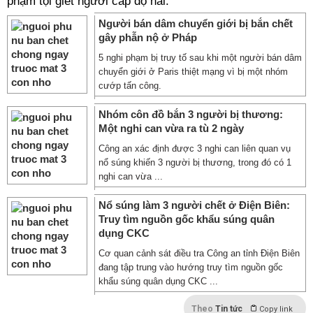
phạm tội giết người cấp độ hai.
Người bán dâm chuyển giới bị bắn chết
gây phẫn nộ ở Pháp
5 nghi phạm bị truy tố sau khi một người bán dâm
chuyển giới ở Paris thiệt mạng vì bị một nhóm
cướp tấn công.
Nhóm côn đồ bắn 3 người bị thương:
Một nghi can vừa ra tù 2 ngày
Công an xác định được 3 nghi can liên quan vụ
nổ súng khiến 3 người bị thương, trong đó có 1
nghi can vừa ...
Nổ súng làm 3 người chết ở Điện Biên:
Truy tìm nguồn gốc khẩu súng quân
dụng CKC
Cơ quan cảnh sát điều tra Công an tỉnh Điện Biên
đang tập trung vào hướng truy tìm nguồn gốc
khẩu súng quân dụng CKC ...
Theo
Tin tức
Copy link