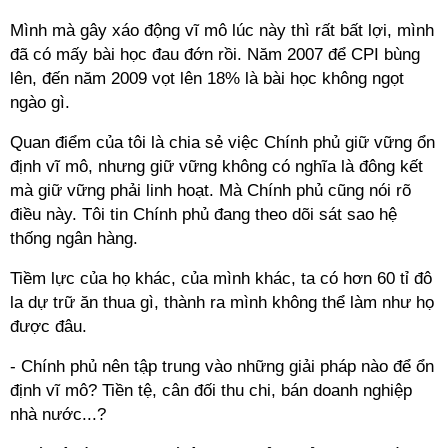
Mình mà gây xáo động vĩ mô lúc này thì rất bất lợi, mình
đã có mấy bài học đau đớn rồi. Năm 2007 để CPI bùng
lên, đến năm 2009 vọt lên 18% là bài học không ngọt
ngào gì.
Quan điểm của tôi là chia sẻ việc Chính phủ giữ vững ổn
định vĩ mô, nhưng giữ vững không có nghĩa là đông kết
mà giữ vững phải linh hoạt. Mà Chính phủ cũng nói rõ
điều này. Tôi tin Chính phủ đang theo dõi sát sao hệ
thống ngân hàng.
Tiềm lực của họ khác, của mình khác, ta có hơn 60 tỉ đô
la dự trữ ăn thua gì, thành ra mình không thể làm như họ
được đâu.
- Chính phủ nên tập trung vào những giải pháp nào để ổn
định vĩ mô? Tiền tệ, cân đối thu chi, bán doanh nghiệp
nhà nước...?