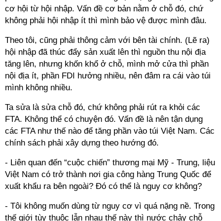
cơ hội từ hội nhập. Vấn đề cơ bản nằm ở chỗ đó, chứ
không phải hội nhập ít thì mình bảo vệ được mình đâu.
Theo tôi, cũng phải thông cảm với bên tài chính. (Lẽ ra)
hội nhập đã thúc đẩy sản xuất lên thì nguồn thu nội địa
tăng lên, nhưng khốn khổ ở chỗ, mình mở cửa thì phần
nội địa ít, phần FDI hưởng nhiều, nên đâm ra cái vào túi
mình không nhiều.
Ta sửa là sửa chỗ đó, chứ không phải rút ra khỏi các
FTA. Không thể có chuyện đó. Vấn đề là nên tận dụng
các FTA như thế nào để tăng phần vào túi Việt Nam. Các
chính sách phải xây dựng theo hướng đó.
- Liên quan đến “cuộc chiến” thương mại Mỹ - Trung, liệu
Việt Nam có trở thành nơi gia công hàng Trung Quốc để
xuất khẩu ra bên ngoài? Đó có thể là nguy cơ không?
- Tôi không muốn dùng từ nguy cơ vì quá nặng nề. Trong
thế giới tùy thuộc lẫn nhau thế này thì nước chảy chỗ