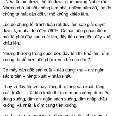
- Nếu tôi làm được thế tôi được giải thưởng Nobel rồi.
Nhưng nhớ lại hồi chống lạm phát những năm 80, lúc đó
chúng ta mất cân đối vĩ mô khủng khiếp lắm.
Lúc đó chúng tôi tranh luận rất dữ, làm sao giải quyết
được lạm phát lên đến 780%. Có hai luồng quan điểm:
một là phải đẩy sản xuất lên, đẩy tiêu dùng lên, đẩy xuất
khẩu lên...
Nhưng thường trong cuộc đời, đẩy lên thì khó lắm, dìm
xuống thì dễ hơn nên phải xem chỗ nào dìm?
Có mấy cân đối: sản xuất – tiêu dùng; thu – chi ngân
sách; tiền – hàng; xuất – nhập khẩu.
Thay vì đẩy lên vế này: tăng thu, tăng sản xuất, tăng
xuất khẩu,… rất khó khăn thì ta dìm nó xuống: dìm tiêu
dùng xuống, dìm chi ngân sách xuống, dìm nhập khẩu
xuống, và nhất là dìm cung tiền xuống.
Lúc bấy giờ có người cực đoan nói là phải phá máy in