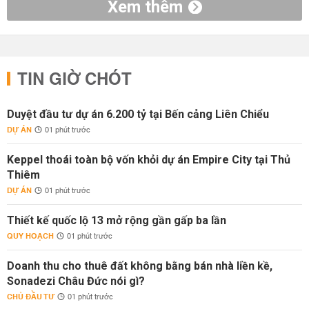
Xem thêm
TIN GIỜ CHÓT
Duyệt đầu tư dự án 6.200 tỷ tại Bến cảng Liên Chiểu
DỰ ÁN
01 phút trước
Keppel thoái toàn bộ vốn khỏi dự án Empire City tại Thủ
Thiêm
DỰ ÁN
01 phút trước
Thiết kế quốc lộ 13 mở rộng gần gấp ba lần
QUY HOẠCH
01 phút trước
Doanh thu cho thuê đất không bằng bán nhà liền kề,
Sonadezi Châu Đức nói gì?
CHỦ ĐẦU TƯ
01 phút trước