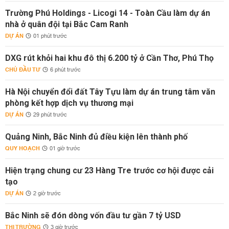
Trường Phú Holdings - Licogi 14 - Toàn Cầu làm dự án
nhà ở quân đội tại Bắc Cam Ranh
DỰ ÁN
01 phút trước
DXG rút khỏi hai khu đô thị 6.200 tỷ ở Cần Thơ, Phú Thọ
CHỦ ĐẦU TƯ
6 phút trước
Hà Nội chuyển đổi đất Tây Tựu làm dự án trung tâm văn
phòng kết hợp dịch vụ thương mại
DỰ ÁN
29 phút trước
Quảng Ninh, Bắc Ninh đủ điều kiện lên thành phố
QUY HOẠCH
01 giờ trước
Hiện trạng chung cư 23 Hàng Tre trước cơ hội được cải
tạo
DỰ ÁN
2 giờ trước
Bắc Ninh sẽ đón dòng vốn đầu tư gần 7 tỷ USD
THỊ TRƯỜNG
3 giờ trước