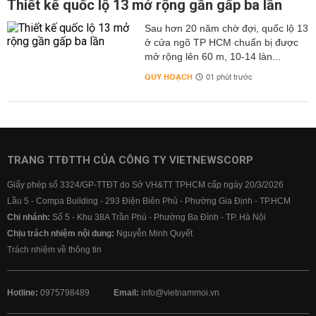
Thiết kế quốc lộ 13 mở rộng gần gấp ba lần
Sau hơn 20 năm chờ đợi, quốc lộ 13
ở cửa ngõ TP HCM chuẩn bị được
mở rộng lên 60 m, 10-14 làn...
QUY HOẠCH
01 phút trước
TRANG TTĐTTH CỦA CÔNG TY VIETNEWSCORP
Giấy phép số 3324/GP-TTĐT do Sở VH&TT TPHCM cấp ngày 20/3/2026
Lầu 5 - Compa Building - 293 Điện Biên Phủ - Phường Gia Định - TP.HCM
Chi nhánh:
Số 5 - Khu 38A Trần Phú - Phường Ba Đình - TP. Hà Nội
Chịu trách nhiệm nội dung:
Nguyễn Minh Quyết
Trách nhiệm về thông tin
Hotline:
0975798489
Email:
info@vietnammoi.vn