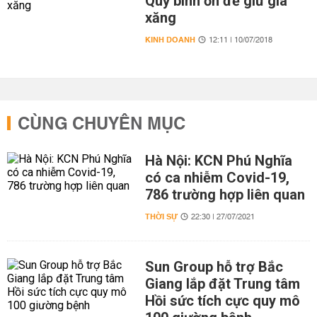
Quỹ bình ổn để giữ giá
xăng
KINH DOANH
12:11 | 10/07/2018
CÙNG CHUYÊN MỤC
Hà Nội: KCN Phú Nghĩa
có ca nhiễm Covid-19,
786 trường hợp liên quan
THỜI SỰ
22:30 | 27/07/2021
Sun Group hỗ trợ Bắc
Giang lắp đặt Trung tâm
Hồi sức tích cực quy mô