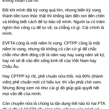
không thuận của nó.
Đôi khi mình đặt kỳ vọng quá lớn, nhưng biến kỳ vọng
thành tiền tươi thóc thật thì không làm đến nơi đến chốn
và không biết cách để tự bảo vệ mình. Người ta có trăm
nghìn thứ công cụ để tự vệ, ta chẳng có gì. Cái chính là
mình.
EVFTA cũng là một niềm hi vọng, CPTPP cũng là một
niềm hi vọng, nhưng tôi không có căn cứ gì để chắc
chắn như đinh đóng cột là năm nay hay sang năm sẽ ký,
hay nó sẽ đi vào đời sống kinh tế của Việt Nam hay
Châu Âu.
Hay CPTPP ký rồi, phê chuẩn nữa thôi, mà 60% (thành
viên) phê chuẩn mới có hiệu lực thì vẫn phải chờ xem.
Nhưng đừng xem nó như cái gì đó giúp giải quyết hết
mọi vấn đề của mình.
Còn chuyện nữa là chúng ta tận dụng thế nào từ hai FTA