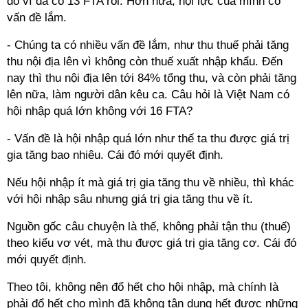
đó vì đã có 13 FTA rồi. Hơn nữa, nội lực của mình có
vấn đề lắm.
- Chúng ta có nhiều vấn đề lắm, như thu thuế phải tăng
thu nội địa lên vì không còn thuế xuất nhập khẩu. Đến
nay thì thu nội địa lên tới 84% tổng thu, và còn phải tăng
lên nữa, làm người dân kêu ca. Câu hỏi là Việt Nam có
hội nhập quá lớn không với 16 FTA?
- Vấn đề là hội nhập quá lớn như thế ta thu được giá trị
gia tăng bao nhiêu. Cái đó mới quyết định.
Nếu hội nhập ít mà giá trị gia tăng thu về nhiều, thì khác
với hội nhập sâu nhưng giá trị gia tăng thu về ít.
Nguồn gốc câu chuyện là thế, không phải tận thu (thuế)
theo kiểu vơ vét, mà thu được giá trị gia tăng cơ. Cái đó
mới quyết định.
Theo tôi, không nên đổ hết cho hội nhập, mà chính là
phải đổ hết cho mình đã không tận dụng hết được những