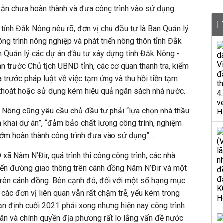
vẫn chưa hoàn thành và đưa công trình vào sử dụng.
ỉnh Đắk Nông nêu rõ, đơn vị chủ đầu tư là Ban Quản lý
ng trình nông nghiệp và phát triển nông thôn tỉnh Đắk
n Quản lý các dự án đầu tư xây dựng tỉnh Đắk Nông -
n trước Chủ tịch UBND tỉnh, các cơ quan thanh tra, kiểm
à trước pháp luật về việc tạm ứng và thu hồi tiền tạm
 thoát hoặc sử dụng kém hiệu quả ngân sách nhà nước.
Nông cũng yêu cầu chủ đầu tư phải “lựa chọn nhà thầu
n khai dự án”, “đảm bảo chất lượng công trình, nghiệm
 “sớm hoàn thành công trình đưa vào sử dụng”…
ã Nâm N’Đir, quá trình thi công công trình, các nhà
ến đường giao thông trên cánh đồng Nâm N’Đir và một
rên cánh đồng. Bên cạnh đó, đối với một số hạng mục
 các đơn vị liên quan vẫn rất chậm trễ, yếu kém trong
n định cuối 2021 phải xong nhưng hiện nay công trình
ân và chính quyền địa phương rất lo lắng vấn đề nước