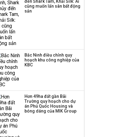
đến Shark Tam, Khải Silk: Ai
cũng muốn lấn sân bất động
Thị trường thường
sản
‘phất lên’ trong tháng 8,
nhóm ngành nào có
tiềm năng dẫn sóng?
Bắc Ninh điều chỉnh quy
hoạch khu công nghiệp của
KBC
Hơn 49ha đất gần Bãi
Trường quy hoạch cho dự
án Phú Quốc Housing và
bóng dáng của MIK Group