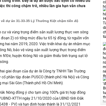
công trình. Đây là dự án được xác định có nhiều ưu
iệc thi công chậm trễ, nhiều lần gia hạn vẫn chưa
g về dự án 31-33-35 Lý Thường Kiệt chậm tiến độ
n cư và vùng trọng điểm sản xuất lương thực ven sông
i đoạn 2) có tổng mức đầu tư 65 tỷ đồng, từ nguồn vốn
ng hai năm 2019, 2020. Việc triển khai dự án nhằm mục
rông Nô, bảo vệ vùng sản xuất lượng thực trọng điểm
m N’Đir, huyện Krông Nô và giảm thiểu tình trạng sạt lở
 sông.
g hai giai đoạn của dự án là Công ty TNHH Tân Trường
ty cổ phần tập đoàn PUSCO (thành phố Hà Nội) và Công
mại Sài Gòn (Thành phố Hồ Chí Minh).
ắk Nông đồng ý cho tạm ứng 100% giá trị hợp đồng
8/UBND-KTTH ngày 21/10/2020 của UBND tỉnh Đắk
 5438 - PV) và hạn định hoàn thành là 31/12/2021