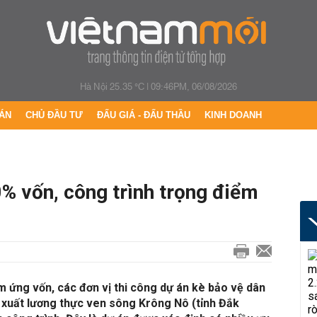
Hà Nội 25.35 °C
|
09:46PM, 06/08/2026
ÁN
CHỦ ĐẦU TƯ
ĐẤU GIÁ - ĐẤU THẦU
KINH DOANH
% vốn, công trình trọng điểm
 ứng vốn, các đơn vị thi công dự án kè bảo vệ dân
 xuất lương thực ven sông Krông Nô (tỉnh Đắk