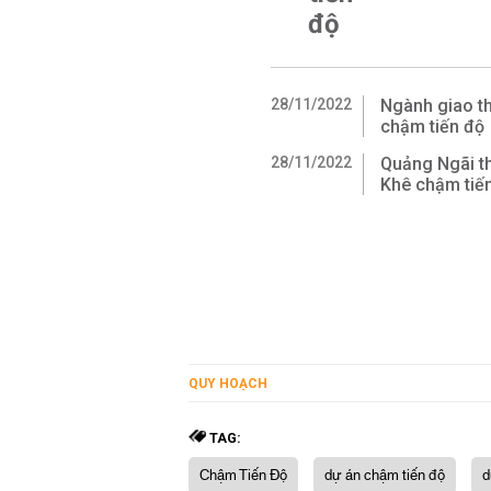
độ
28/11/2022
Ngành giao th
chậm tiến độ
28/11/2022
Quảng Ngãi th
Khê chậm tiế
QUY HOẠCH
TAG:
Chậm Tiến Độ
dự án chậm tiến độ
d