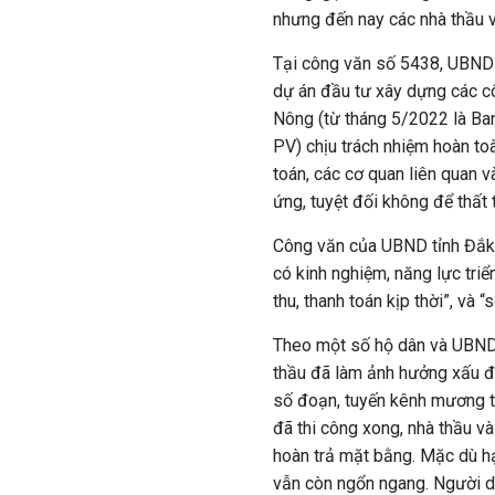
nhưng đến nay các nhà thầu 
Tại công văn số 5438, UBND t
dự án đầu tư xây dựng các cô
Nông (từ tháng 5/2022 là Ba
PV) chịu trách nhiệm hoàn toà
toán, các cơ quan liên quan v
ứng, tuyệt đối không để thất
Công văn của UBND tỉnh Đắk 
có kinh nghiệm, năng lực triể
thu, thanh toán kịp thời”, và
Theo một số hộ dân và UBND x
thầu đã làm ảnh hưởng xấu đ
số đoạn, tuyến kênh mương t
đã thi công xong, nhà thầu và
hoàn trả mặt bằng. Mặc dù hạ
vẫn còn ngổn ngang. Người d