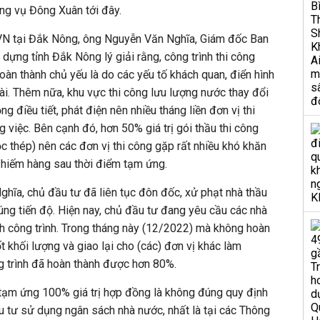
rong vụ Đông Xuân tới đây.
VN tại Đắk Nông, ông Nguyễn Văn Nghĩa, Giám đốc Ban
dựng tỉnh Đắk Nông lý giải rằng, công trình thi công
oàn thành chủ yếu là do các yếu tố khách quan, điển hình
i. Thêm nữa, khu vực thi công lưu lượng nước thay đổi
g điều tiết, phát điện nên nhiều tháng liền đơn vị thi
g việc. Bên cạnh đó, hơn 50% giá trị gói thầu thi công
c thép) nên các đơn vị thi công gặp rất nhiều khó khăn
 hiếm hàng sau thời điểm tạm ứng.
hĩa, chủ đầu tư đã liên tục đôn đốc, xử phạt nhà thầu
úng tiến độ. Hiện nay, chủ đầu tư đang yêu cầu các nhà
nh công trình. Trong tháng này (12/2022) mà không hoàn
t khối lượng và giao lại cho (các) đơn vị khác làm
g trình đã hoàn thành được hơn 80%.
 tạm ứng 100% giá trị hợp đồng là không đúng quy định
ầu tư sử dụng ngân sách nhà nước, nhất là tại các Thông