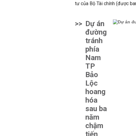
tư của Bộ Tài chính (được ba
>>
Dự án
đường
tránh
phía
Nam
TP
Bảo
Lộc
hoang
hóa
sau ba
năm
chậm
tiến