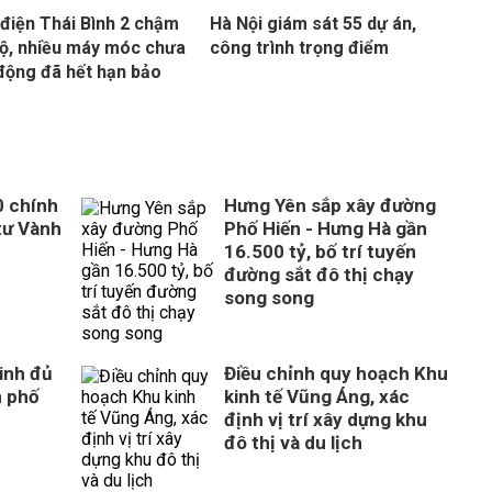
 điện Thái Bình 2 chậm
Hà Nội giám sát 55 dự án,
độ, nhiều máy móc chưa
công trình trọng điểm
động đã hết hạn bảo
0 chính
Hưng Yên sắp xây đường
tư Vành
Phố Hiến - Hưng Hà gần
16.500 tỷ, bố trí tuyến
đường sắt đô thị chạy
song song
inh đủ
Điều chỉnh quy hoạch Khu
h phố
kinh tế Vũng Áng, xác
định vị trí xây dựng khu
đô thị và du lịch