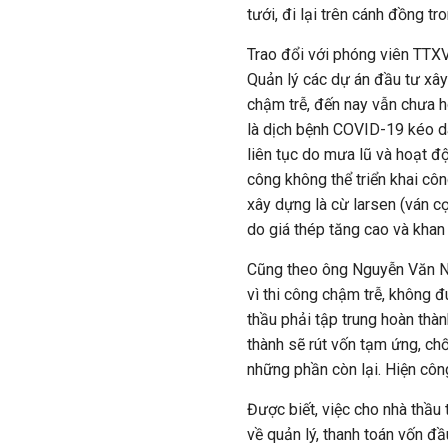
tưới, đi lại trên cánh đồng t
Trao đổi với phóng viên TTX
Quản lý các dự án đầu tư xây 
chậm trễ, đến nay vẫn chưa h
là dịch bệnh COVID-19 kéo dà
liên tục do mưa lũ và hoạt độn
công không thể triển khai côn
xây dựng là cừ larsen (ván cọ
do giá thép tăng cao và khan
Cũng theo ông Nguyễn Văn Ng
vì thi công chậm trễ, không đ
thầu phải tập trung hoàn thà
thành sẽ rút vốn tạm ứng, chố
những phần còn lại. Hiện côn
Được biết, việc cho nhà thầu
về quản lý, thanh toán vốn đ