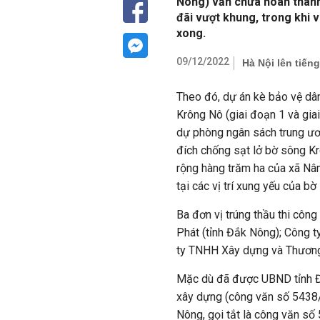
Nông) vẫn chưa hoàn thành 
đãi vượt khung, trong khi v
xong.
09/12/2022
Hà Nội lên tiến
Theo đó, dự án kè bảo vệ dâ
Krông Nô (giai đoạn 1 và gia
dự phòng ngân sách trung ươ
đích chống sạt lở bờ sông K
rộng hàng trăm ha của xã Nâ
tại các vị trí xung yếu của bờ
Ba đơn vị trúng thầu thi côn
Phát (tỉnh Đắk Nông); Công 
ty TNHH Xây dựng và Thương 
Mặc dù đã được UBND tỉnh Đ
xây dựng (công văn số 543
Nông, gọi tắt là công văn số