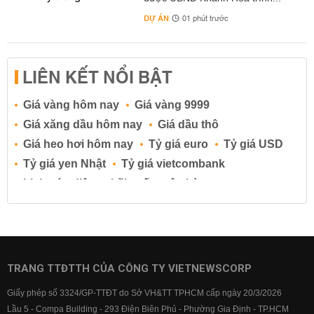
DỰ ÁN
01 phút trước
LIÊN KẾT NỔI BẬT
Giá vàng hôm nay
Giá vàng 9999
Giá xăng dầu hôm nay
Giá dầu thô
Giá heo hơi hôm nay
Tỷ giá euro
Tỷ giá USD
Tỷ giá yen Nhật
Tỷ giá vietcombank
Lịch cúp điện
Lãi suất ngân hàng
Lãi suất tiết kiệm
Lãi suất tiền gửi
Lãi suất ngân hàng Agribank
Lãi suất ngân hàng Sacombank
Lãi suất ngân hàng BIDV
TRANG TTĐTTH CỦA CÔNG TY VIETNEWSCORP
Lãi suất ngân hàng Vietinbank
Giấy phép số 3324/GP-TTĐT do Sở VH&TT TPHCM cấp ngày 20/3/2026
Lãi suất ngân hàng Vietcombank
Lầu 5 - Compa Building - 293 Điện Biên Phủ - Phường Gia Định - TP.HCM