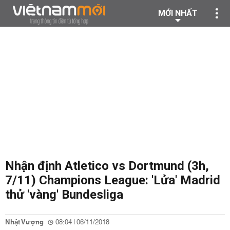
MỚI NHẤT
Nhận định Atletico vs Dortmund (3h,
7/11) Champions League: 'Lửa' Madrid
thử 'vàng' Bundesliga
Nhật Vượng
08:04 | 06/11/2018