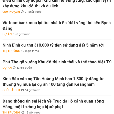
Điều chỉnh quy hoạch Khu kinh tế Vũng Áng, xác định vị trí
xây dựng khu đô thị và du lịch
QUY HOẠCH
01 phút trước
Vietcombank mua lại tòa nhà trên 'đất vàng' tại bến Bạch
Đằng
DỰ ÁN
8 giờ trước
Ninh Bình dự thu 318.000 tỷ tiền sử dụng đất 5 năm tới
THỊ TRƯỜNG
9 giờ trước
Phú Thọ gỡ vướng Khu đô thị sinh thái và thể thao Việt Trì
DỰ ÁN
13 giờ trước
Kinh Bắc vẫn nợ Tân Hoàng Minh hơn 1.800 tỷ đồng từ
thương vụ mua lại dự án 100 tầng gần Keangnam
CHỦ ĐẦU TƯ
14 giờ trước
Đăng thông tin sai lệch về Trục đại lộ cảnh quan sông
Hồng, một trường hợp bị xử phạt
THỊ TRƯỜNG
18 giờ trước