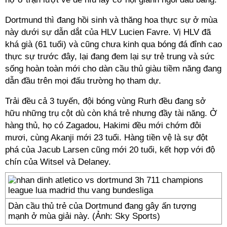
Dortmund thì đang hồi sinh và thăng hoa thực sự ở mùa
này dưới sự dẫn dắt của HLV Lucien Favre. Vị HLV đã
khá già (61 tuổi) và cũng chưa kinh qua bóng đá đỉnh cao
thực sự trước đây, lại đang đem lại sự trẻ trung và sức
sống hoàn toàn mới cho dàn cầu thủ giàu tiềm năng đang
dẫn đầu trên mọi đấu trường họ tham dự.
Trải đều cả 3 tuyến, đội bóng vùng Rurh đều đang sở
hữu những trụ cột dù còn khá trẻ nhưng đầy tài năng. Ở
hàng thủ, họ có Zagadou, Hakimi đều mới chớm đôi
mươi, cùng Akanji mới 23 tuổi. Hàng tiền vệ là sự đột
phá của Jacub Larsen cũng mới 20 tuổi, kết hợp với độ
chín của Witsel và Delaney.
Dàn cầu thủ trẻ của Dortmund đang gây ấn tượng
mạnh ở mùa giải này. (Ảnh: Sky Sports)