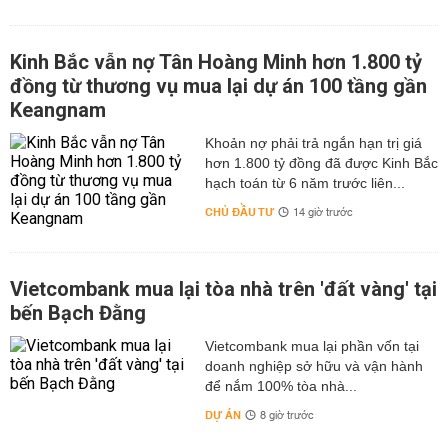
Kinh Bắc vẫn nợ Tân Hoàng Minh hơn 1.800 tỷ
đồng từ thương vụ mua lại dự án 100 tầng gần
Keangnam
hơn 1.800 tỷ đồng đã được Kinh Bắc
hạch toán từ 6 năm trước liên...
CHỦ ĐẦU TƯ
14 giờ trước
Vietcombank mua lại tòa nhà trên 'đất vàng' tại
bến Bạch Đằng
Vietcombank mua lại phần vốn tại
doanh nghiệp sở hữu và vận hành
để nắm 100% tòa nhà...
DỰ ÁN
8 giờ trước