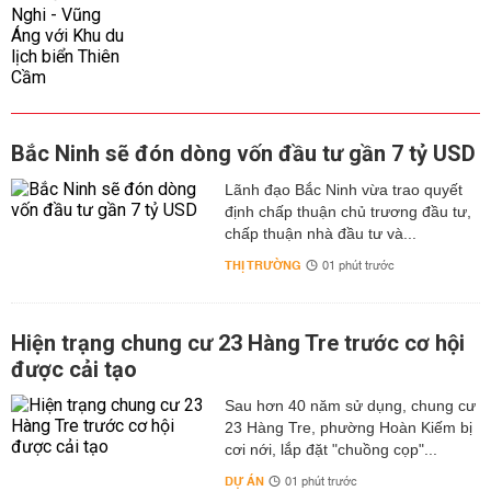
Bắc Ninh sẽ đón dòng vốn đầu tư gần 7 tỷ USD
Lãnh đạo Bắc Ninh vừa trao quyết
định chấp thuận chủ trương đầu tư,
chấp thuận nhà đầu tư và...
THỊ TRƯỜNG
01 phút trước
Hiện trạng chung cư 23 Hàng Tre trước cơ hội
được cải tạo
Sau hơn 40 năm sử dụng, chung cư
23 Hàng Tre, phường Hoàn Kiếm bị
cơi nới, lắp đặt "chuồng cọp"...
DỰ ÁN
01 phút trước