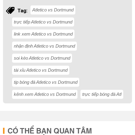
Atletico vs Dortmund
Tag:
trực tiếp Atletico vs Dortmund
link xem Atletico vs Dortmund
nhận định Atletico vs Dortmund
soi kèo Atletico vs Dortmund
tài xỉu Atletico vs Dortmund
tip bóng đá Atletico vs Dortmund
kênh xem Atletico vs Dortmund
trực tiếp bóng đá Atl
CÓ THỂ BẠN QUAN TÂM