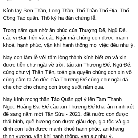
Kính lạy Sơn Thần, Long Thần, Thổ Thần Thổ Địa, Thổ
Công Táo quân, Thổ kỳ hạ đàn chứng lễ.
Trong năm qua nhờ ân phúc của Thượng Đế, Ngũ Đế,
các vị Đại Tiên và các Ngài mà chúng con được mạnh
khoẻ, hạnh phúc, vận khí hanh thông mọi việc đều như ý.
Nay con làm lễ với tấm lòng thành kính biết ơn và xin
được tiễn chư ngài về trời, tấu xin Thượng Đế, Ngũ Đế,
cùng chư vị Thần Tiên, toàn gia quyến chúng con xin vô
cùng cảm tạ ân đức của Thượng Đế cùng chư ngài đã
che chở cho chúng con trong suốt năm qua.
Nay kính mong thần Táo Quân gợi ý lên Tam Thanh
Ngọc Hoàng Đại Đế cầu xin Thượng Đế khai ân minh xét
để sang năm mới Tân Sửu - 2021, đất nước con được
thái bình, quê hương con được giàu đẹp, gia tộc và gia
đình con luôn được mạnh khoẻ hạnh phúc, an khang
thịnh vượng, vận khí hanh thông, vạn sự như ý.