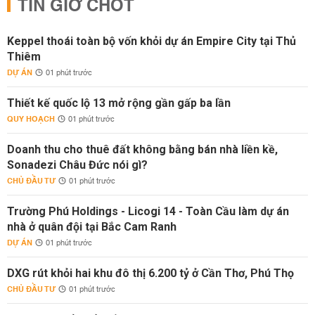
TIN GIỜ CHÓT
Keppel thoái toàn bộ vốn khỏi dự án Empire City tại Thủ
Thiêm
DỰ ÁN
01 phút trước
Thiết kế quốc lộ 13 mở rộng gần gấp ba lần
QUY HOẠCH
01 phút trước
Doanh thu cho thuê đất không bằng bán nhà liền kề,
Sonadezi Châu Đức nói gì?
CHỦ ĐẦU TƯ
01 phút trước
Trường Phú Holdings - Licogi 14 - Toàn Cầu làm dự án
nhà ở quân đội tại Bắc Cam Ranh
DỰ ÁN
01 phút trước
DXG rút khỏi hai khu đô thị 6.200 tỷ ở Cần Thơ, Phú Thọ
CHỦ ĐẦU TƯ
01 phút trước