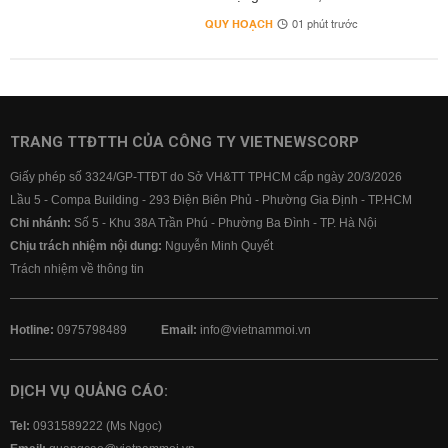
QUY HOẠCH
01 phút trước
TRANG TTĐTTH CỦA CÔNG TY VIETNEWSCORP
Giấy phép số 3324/GP-TTĐT do Sở VH&TT TPHCM cấp ngày 20/3/2026
Lầu 5 - Compa Building - 293 Điện Biên Phủ - Phường Gia Định - TP.HCM
Chi nhánh:
Số 5 - Khu 38A Trần Phú - Phường Ba Đình - TP. Hà Nội
Chịu trách nhiệm nội dung:
Nguyễn Minh Quyết
Trách nhiệm về thông tin
Hotline:
0975798489
Email:
info@vietnammoi.vn
DỊCH VỤ QUẢNG CÁO:
Tel:
0931589222 (Ms Ngọc)