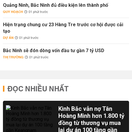
Quảng Ninh, Bắc Ninh đủ điều kiện lên thành phố
QUY HOẠCH
01 phút trước
Hiện trạng chung cư 23 Hàng Tre trước cơ hội được cải
tạo
DỰ ÁN
01 phút trước
Bắc Ninh sẽ đón dòng vốn đầu tư gần 7 tỷ USD
THỊ TRƯỜNG
01 phút trước
ĐỌC NHIỀU NHẤT
Kinh Bắc vẫn nợ Tân
Hoàng Minh hơn 1.800 tỷ
đồng từ thương vụ mua
lại dự án 100 tầng gần