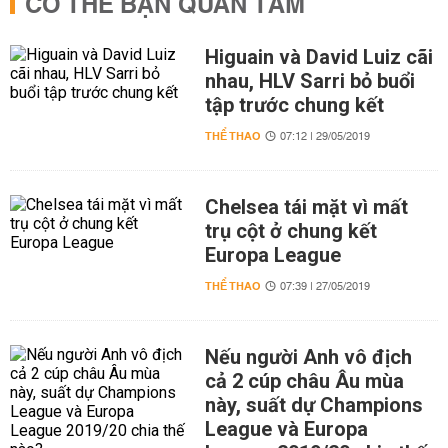
CÓ THỂ BẠN QUAN TÂM
Higuain và David Luiz cãi
nhau, HLV Sarri bỏ buổi
tập trước chung kết
THỂ THAO
07:12 | 29/05/2019
Chelsea tái mặt vì mất
trụ cột ở chung kết
Europa League
THỂ THAO
07:39 | 27/05/2019
Nếu người Anh vô địch
cả 2 cúp châu Âu mùa
này, suất dự Champions
League và Europa