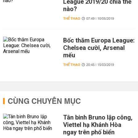
League 2019/20 chia thế
nào?
THỂ THAO
07:49 | 10/05/2019
Bốc thăm Europa League:
Chelsea cười, Arsenal
mếu
THỂ THAO
20:45 | 15/03/2019
CÙNG CHUYÊN MỤC
Tân binh Bruno lập công,
Viettel hạ Khánh Hòa
ngay trên phố biển