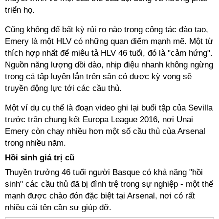
triển họ.
Cũng không để bất kỳ rủi ro nào trong công tác đào tạo,
Emery là một HLV có những quan điểm ​​mạnh mẽ. Một từ
thích hợp nhất để miêu tả HLV 46 tuổi, đó là "cảm hứng".
Nguồn năng lượng dồi dào, nhịp điệu nhanh không ngừng
trong cả tập luyện lẫn trên sân cỏ được kỳ vọng sẽ
truyền động lực tới các cầu thủ.
Một ví dụ cụ thể là đoạn video ghi lại buổi tập của Sevilla
trước trận chung kết Europa League 2016, nơi Unai
Emery còn chạy nhiều hơn một số cầu thủ của Arsenal
trong nhiều năm.
Hồi sinh giá trị cũ
Thuyền trưởng 46 tuổi người Basque có khả năng "hồi
sinh" các cầu thủ đã bị đình trệ trong sự nghiệp - một thế
mạnh được chào đón đặc biệt tại Arsenal, nơi có rất
nhiều cái tên cần sự giúp đỡ.