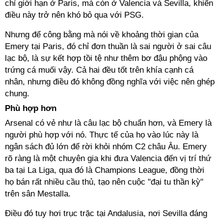
chỉ giới hạn ở Paris, mà còn ở Valencia và Sevilla, khiến
điều này trở nên khó bỏ qua với PSG.
Nhưng để công bằng mà nói về khoảng thời gian của
Emery tại Paris, đó chỉ đơn thuần là sai người ở sai câu
lạc bộ, là sự kết hợp tồi tệ như thêm bơ đậu phộng vào
trứng cá muối vậy. Cả hai đều tốt trên khía cạnh cá
nhân, nhưng điều đó không đồng nghĩa với việc nên ghép
chung.
Phù hợp hơn
Arsenal có vẻ như là câu lạc bộ chuẩn hơn, và Emery là
người phù hợp với nó. Thực tế của họ vào lúc này là
ngân sách đủ lớn để rời khỏi nhóm C2 châu Âu. Emery
rõ ràng là một chuyên gia khi đưa Valencia đến vị trí thứ
ba tại La Liga, qua đó là Champions League, đồng thời
họ bán rất nhiều cầu thủ, tạo nên cuộc "đại tu thần kỳ"
trên sân Mestalla.
Điều đó tuy hơi trục trặc tại Andalusia, nơi Sevilla đáng