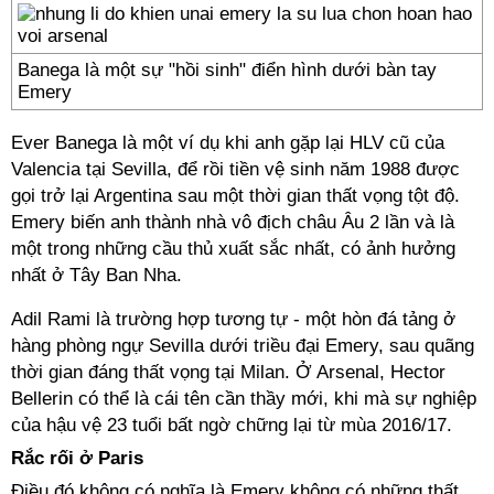
Banega là một sự "hồi sinh" điển hình dưới bàn tay
Emery
Ever Banega là một ví dụ khi anh gặp lại HLV cũ của
Valencia tại Sevilla, để rồi tiền vệ sinh năm 1988 được
gọi trở lại Argentina sau một thời gian thất vọng tột độ.
Emery biến anh thành nhà vô địch châu Âu 2 lần và là
một trong những cầu thủ xuất sắc nhất, có ảnh hưởng
nhất ở Tây Ban Nha.
Adil Rami là trường hợp tương tự - một hòn đá tảng ở
hàng phòng ngự Sevilla dưới triều đại Emery, sau quãng
thời gian đáng thất vọng tại Milan. Ở Arsenal, Hector
Bellerin có thể là cái tên cần thầy mới, khi mà sự nghiệp
của hậu vệ 23 tuổi bất ngờ chững lại từ mùa 2016/17.
Rắc rối ở Paris
Điều đó không có nghĩa là Emery không có những thất