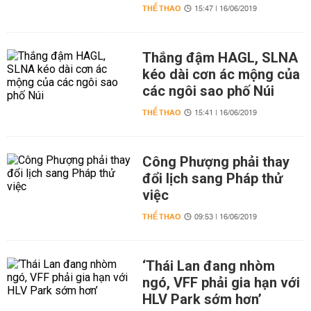
THỂ THAO
15:47 | 16/06/2019
Thắng đậm HAGL, SLNA
kéo dài cơn ác mộng của
các ngôi sao phố Núi
THỂ THAO
15:41 | 16/06/2019
Công Phượng phải thay
đổi lịch sang Pháp thử
việc
THỂ THAO
09:53 | 16/06/2019
‘Thái Lan đang nhòm
ngó, VFF phải gia hạn với
HLV Park sớm hơn’