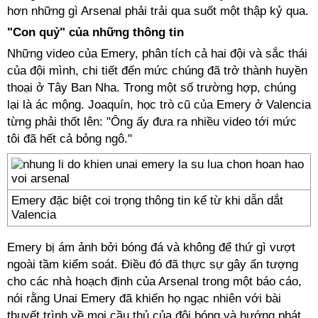
hơn những gì Arsenal phải trải qua suốt một thập kỷ qua.
"Con quỷ" của những thông tin
Những video của Emery, phân tích cả hai đội và sắc thái
của đội mình, chi tiết đến mức chúng đã trở thành huyền
thoại ở Tây Ban Nha. Trong một số trường hợp, chúng
lại là ác mộng. Joaquín, học trò cũ của Emery ở Valencia
từng phải thốt lên: "Ông ấy đưa ra nhiều video tới mức
tôi đã hết cả bỏng ngô."
Emery đặc biệt coi trọng thông tin kể từ khi dẫn dắt
Valencia
Emery bị ám ảnh bởi bóng đá và không để thứ gì vượt
ngoài tầm kiểm soát. Điều đó đã thực sự gây ấn tượng
cho các nhà hoạch định của Arsenal trong một báo cáo,
nói rằng Unai Emery đã khiến họ ngạc nhiên với bài
thuyết trình về mọi cầu thủ của đội bóng và hướng phát