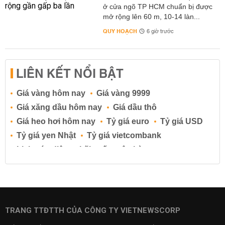
ở cửa ngõ TP HCM chuẩn bị được
mở rộng lên 60 m, 10-14 làn...
QUY HOẠCH
6 giờ trước
LIÊN KẾT NỔI BẬT
Giá vàng hôm nay
Giá vàng 9999
Giá xăng dầu hôm nay
Giá dầu thô
Giá heo hơi hôm nay
Tỷ giá euro
Tỷ giá USD
Tỷ giá yen Nhật
Tỷ giá vietcombank
Lịch cúp điện
Lãi suất ngân hàng
Lãi suất tiết kiệm
Lãi suất tiền gửi
Lãi suất ngân hàng Agribank
Lãi suất ngân hàng Sacombank
Lãi suất ngân hàng BIDV
TRANG TTĐTTH CỦA CÔNG TY VIETNEWSCORP
Lãi suất ngân hàng Vietinbank