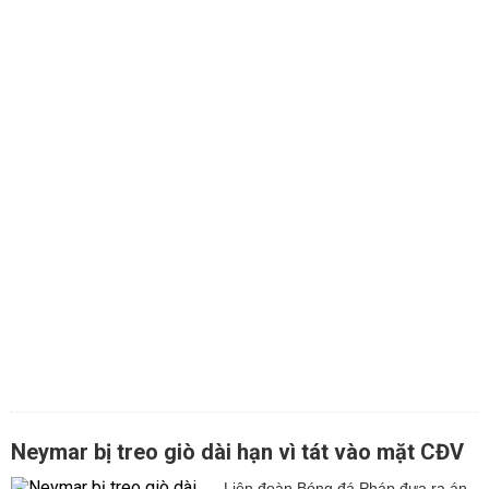
Neymar bị treo giò dài hạn vì tát vào mặt CĐV
Liên đoàn Bóng đá Pháp đưa ra án