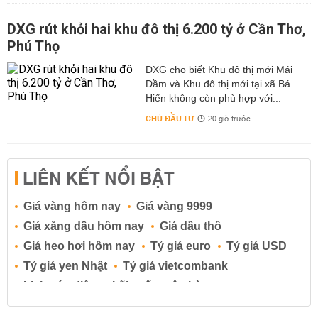
DXG rút khỏi hai khu đô thị 6.200 tỷ ở Cần Thơ,
Phú Thọ
DXG cho biết Khu đô thị mới Mái
Dầm và Khu đô thị mới tại xã Bá
Hiến không còn phù hợp với...
CHỦ ĐẦU TƯ
20 giờ trước
LIÊN KẾT NỔI BẬT
Giá vàng hôm nay
Giá vàng 9999
Giá xăng dầu hôm nay
Giá dầu thô
Giá heo hơi hôm nay
Tỷ giá euro
Tỷ giá USD
Tỷ giá yen Nhật
Tỷ giá vietcombank
Lịch cúp điện
Lãi suất ngân hàng
Lãi suất tiết kiệm
Lãi suất tiền gửi