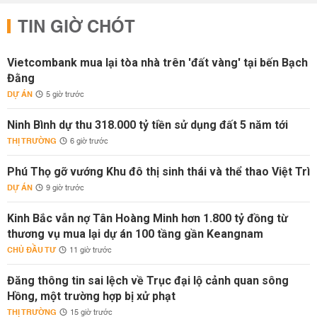
TIN GIỜ CHÓT
Vietcombank mua lại tòa nhà trên 'đất vàng' tại bến Bạch
Đằng
DỰ ÁN
5 giờ trước
Ninh Bình dự thu 318.000 tỷ tiền sử dụng đất 5 năm tới
THỊ TRƯỜNG
6 giờ trước
Phú Thọ gỡ vướng Khu đô thị sinh thái và thể thao Việt Trì
DỰ ÁN
9 giờ trước
Kinh Bắc vẫn nợ Tân Hoàng Minh hơn 1.800 tỷ đồng từ
thương vụ mua lại dự án 100 tầng gần Keangnam
CHỦ ĐẦU TƯ
11 giờ trước
Đăng thông tin sai lệch về Trục đại lộ cảnh quan sông
Hồng, một trường hợp bị xử phạt
THỊ TRƯỜNG
15 giờ trước