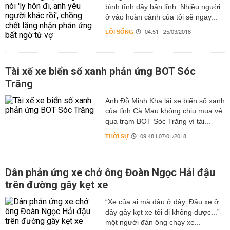
bình tĩnh đầy bản lĩnh. Nhiều người
ở vào hoàn cảnh của tôi sẽ ngay...
LỐI SỐNG
04:51 | 25/03/2018
Tài xế xe biển số xanh phản ứng BOT Sóc
Trăng
Anh Đỗ Minh Kha lái xe biển số xanh
của tỉnh Cà Mau không chịu mua vé
qua trạm BOT Sóc Trăng vì tài...
THỜI SỰ
09:48 | 07/01/2018
Dân phản ứng xe chở ông Đoàn Ngọc Hải đậu
trên đường gây kẹt xe
“Xe của ai mà đậu ở đây. Đậu xe ở
đây gây kẹt xe tôi đi không được...”-
một người đàn ông chạy xe...