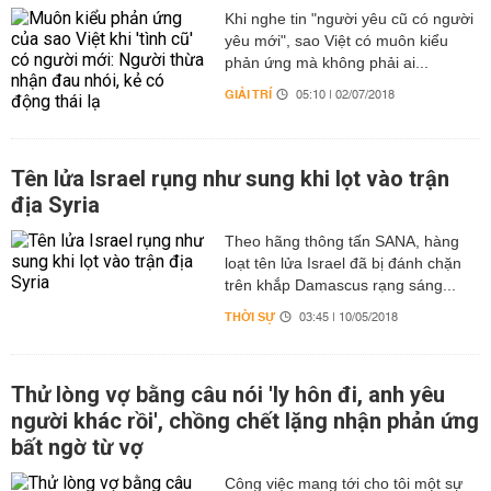
Khi nghe tin "người yêu cũ có người
yêu mới", sao Việt có muôn kiểu
phản ứng mà không phải ai...
GIẢI TRÍ
05:10 | 02/07/2018
Tên lửa Israel rụng như sung khi lọt vào trận
địa Syria
Theo hãng thông tấn SANA, hàng
loạt tên lửa Israel đã bị đánh chặn
trên khắp Damascus rạng sáng...
THỜI SỰ
03:45 | 10/05/2018
Thử lòng vợ bằng câu nói 'ly hôn đi, anh yêu
người khác rồi', chồng chết lặng nhận phản ứng
bất ngờ từ vợ
Công việc mang tới cho tôi một sự