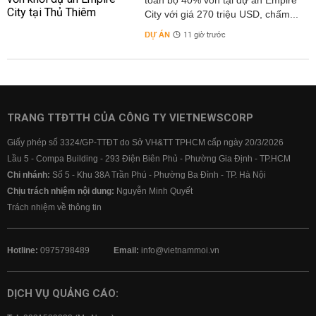
toàn bộ 40% vốn tại dự án Empire
City với giá 270 triệu USD, chấm...
DỰ ÁN
11 giờ trước
TRANG TTĐTTH CỦA CÔNG TY VIETNEWSCORP
Giấy phép số 3324/GP-TTĐT do Sở VH&TT TPHCM cấp ngày 20/3/2026
Lầu 5 - Compa Building - 293 Điện Biên Phủ - Phường Gia Định - TP.HCM
Chi nhánh:
Số 5 - Khu 38A Trần Phú - Phường Ba Đình - TP. Hà Nội
Chịu trách nhiệm nội dung:
Nguyễn Minh Quyết
Trách nhiệm về thông tin
Hotline:
0975798489
Email:
info@vietnammoi.vn
DỊCH VỤ QUẢNG CÁO: