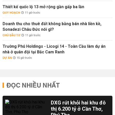
Thiết kế quốc lộ 13 mở rộng gần gấp ba lần
QUY HOẠCH
11 giờ trước
Doanh thu cho thuê đất không bằng bán nhà liền kề,
Sonadezi Châu Đức nói gì?
CHỦ ĐẦU TƯ
11 giờ trước
Trường Phú Holdings - Licogi 14 - Toàn Cầu làm dự án
nhà ở quân đội tại Bắc Cam Ranh
DỰ ÁN
15 giờ trước
ĐỌC NHIỀU NHẤT
DXG rút khỏi hai khu đô
thị 6.200 tỷ ở Cần Thơ,