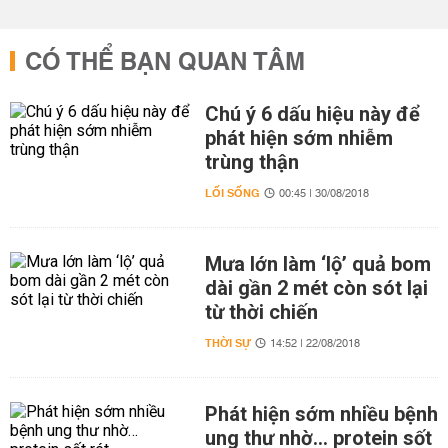
CÓ THỂ BẠN QUAN TÂM
Chú ý 6 dấu hiệu này để
phát hiện sớm nhiễm
trùng thận
LỐI SỐNG
00:45 | 30/08/2018
Mưa lớn làm ‘lộ’ quả bom
dài gần 2 mét còn sót lại
từ thời chiến
THỜI SỰ
14:52 | 22/08/2018
Phát hiện sớm nhiều bệnh
ung thư nhờ… protein sốt