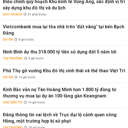
Điều chỉnh quy hoạch Khu kinh tế Vũng Áng, xác định vị trí
xây dựng khu đô thị và du lịch
QUY HOẠCH
01 phút trước
Vietcombank mua lại tòa nhà trên 'đất vàng' tại bến Bạch
Đằng
DỰ ÁN
8 giờ trước
Ninh Bình dự thu 318.000 tỷ tiền sử dụng đất 5 năm tới
THỊ TRƯỜNG
9 giờ trước
Phú Thọ gỡ vướng Khu đô thị sinh thái và thể thao Việt Trì
DỰ ÁN
13 giờ trước
Kinh Bắc vẫn nợ Tân Hoàng Minh hơn 1.800 tỷ đồng từ
thương vụ mua lại dự án 100 tầng gần Keangnam
CHỦ ĐẦU TƯ
14 giờ trước
Đăng thông tin sai lệch về Trục đại lộ cảnh quan sông
Hồng, một trường hợp bị xử phạt
THỊ TRƯỜNG
18 giờ trước