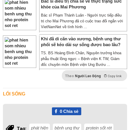
Bác sĩ điều trị chia sẻ về thực trạng sức
khỏe của Mai Phương
Bác sĩ Phạm Thành Luân - Người trực tiếp điều
trị cho Mai Phương đã có cuộc trao đổi ngắn với
VietNamNet về tình hình ...
Khi đã di căn vào xương, bệnh ung thư
phổi sẽ kéo dài sự sống được bao lâu?
TS. BS Hoàng Đình Chân, Nguyên trưởng khoa
phẫu thuật lồng ngực – Bệnh viện K TW, Giám
đốc chuyên môn Bệnh viện Ung Bướu ...
Theo
Người Lao Động
Copy link
LỐI SỐNG
0
Chia sẻ
phát hiện
bệnh ung thư
protein sốt rét
Tag: