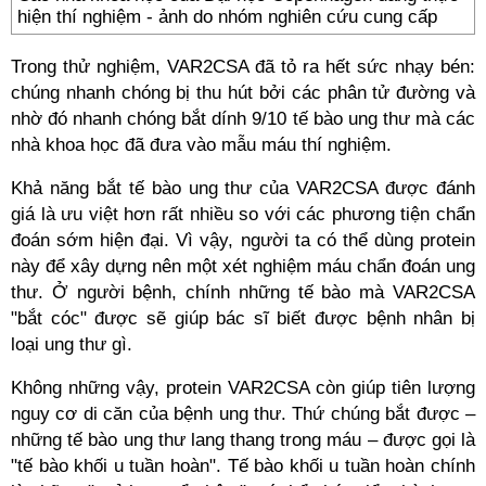
hiện thí nghiệm - ảnh do nhóm nghiên cứu cung cấp
Trong thử nghiệm, VAR2CSA đã tỏ ra hết sức nhạy bén:
chúng nhanh chóng bị thu hút bởi các phân tử đường và
nhờ đó nhanh chóng bắt dính 9/10 tế bào ung thư mà các
nhà khoa học đã đưa vào mẫu máu thí nghiệm.
Khả năng bắt tế bào ung thư của VAR2CSA được đánh
giá là ưu việt hơn rất nhiều so với các phương tiện chẩn
đoán sớm hiện đại. Vì vậy, người ta có thể dùng protein
này để xây dựng nên một xét nghiệm máu chẩn đoán ung
thư. Ở người bệnh, chính những tế bào mà VAR2CSA
"bắt cóc" được sẽ giúp bác sĩ biết được bệnh nhân bị
loại ung thư gì.
Không những vậy, protein VAR2CSA còn giúp tiên lượng
nguy cơ di căn của bệnh ung thư. Thứ chúng bắt được –
những tế bào ung thư lang thang trong máu – được gọi là
"tế bào khối u tuần hoàn". Tế bào khối u tuần hoàn chính