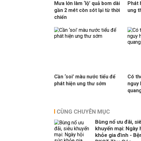
Mưa lớn làm ‘lộ’ quả bom dài
Phát 
gần 2 mét còn sót lại từ thời
ung t
chiến
Cần ‘soi’ màu nước tiểu để
Có th
phát hiện ung thư sớm
nguy 
quan
CÙNG CHUYÊN MỤC
Bùng nổ ưu đãi, si
khuyến mại: Ngày 
khỏe gia đình - Bệ