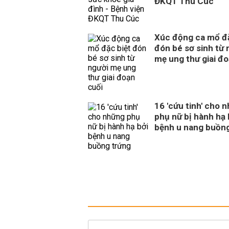
ĐKQT Thu Cúc
Xúc động ca mổ đặ
đón bé sơ sinh từ 
mẹ ung thư giai đo
16 'cứu tinh' cho 
phụ nữ bị hành hạ 
bệnh u nang buồn