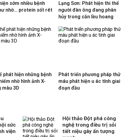
hiện sớm nhiều bệnh
Lạng Sơn: Phát hiện thi thể
hư nhờ… protein sốt rét
người đàn ông đang phân
hủy trong căn lều hoang
ể phát hiện những bệnh
Phát triển phương pháp thử
hiểm nhờ hình ảnh X-
máu phát hiện u ác tính giai
g màu 3D
đoạn đầu
êu
Hội thảo Đột phá công
hội sức
nghệ trong điều trị sỏi
nh viện
tiết niệu gây ấn tượng