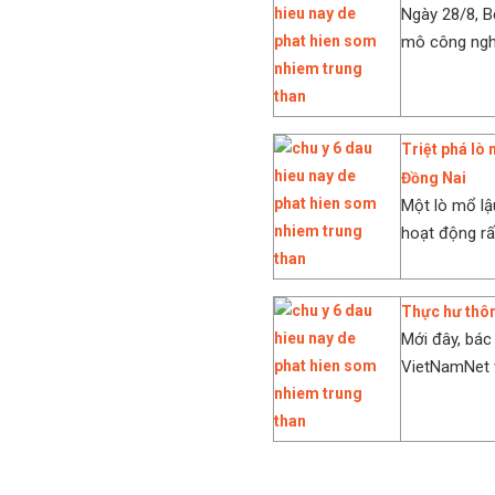
Ngày 28/8, B
mô công nghi
Triệt phá lò 
Đồng Nai
Một lò mổ lậ
hoạt động rất
Thực hư thôn
Mới đây, bác 
VietNamNet v