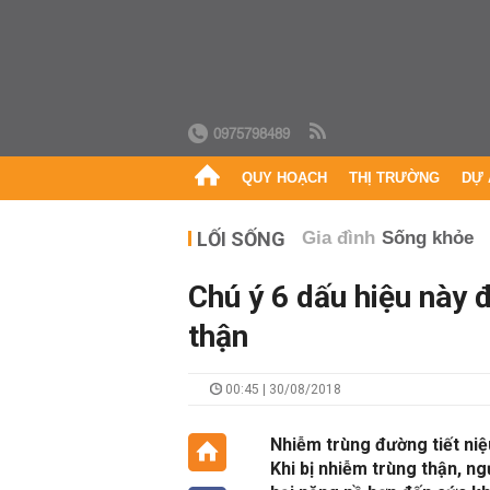
0975798489
QUY HOẠCH
THỊ TRƯỜNG
DỰ 
LỐI SỐNG
Gia đình
Sống khỏe
Chú ý 6 dấu hiệu này 
thận
00:45 | 30/08/2018
Nhiễm trùng đường tiết niệ
Khi bị nhiễm trùng thận, n