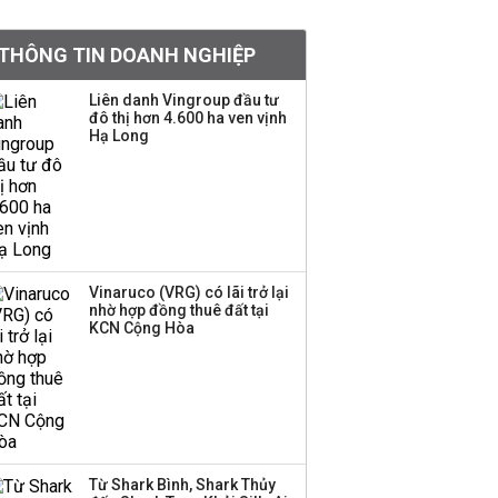
PNJ triệu tập họp bất
thường, dự kiến điều
THÔNG TIN DOANH NGHIỆP
chỉnh kế hoạch kinh
doanh 2026
Liên danh Vingroup đầu tư
đô thị hơn 4.600 ha ven vịnh
Kinh Bắc dự kiến cho
Hạ Long
thuê tối thiểu 100 ha
đất công nghiệp trong
nửa cuối năm
Trung Quốc tung đòn
đáp trả, siết xuất khẩu
Vinaruco (VRG) có lãi trở lại
drone và trừng phạt
nhờ hợp đồng thuê đất tại
doanh nghiệp Mỹ
KCN Cộng Hòa
Keppel ký thỏa thuận
bán toàn bộ vốn tại
Empire City, dự kiến thu
về 270 triệu USD
Từ Shark Bình, Shark Thủy