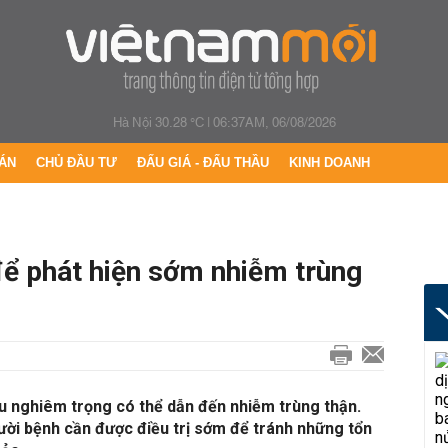
Hà Nội 30.28 °C
|
06:37AM, 06/08/2026
ÁN
CHỦ ĐẦU TƯ
ĐẤU GIÁ - ĐẤU THẦU
KINH DOANH
để phát hiện sớm nhiễm trùng
u nghiêm trọng có thể dẫn đến nhiễm trùng thận.
gười bệnh cần được điều trị sớm để tránh những tổn