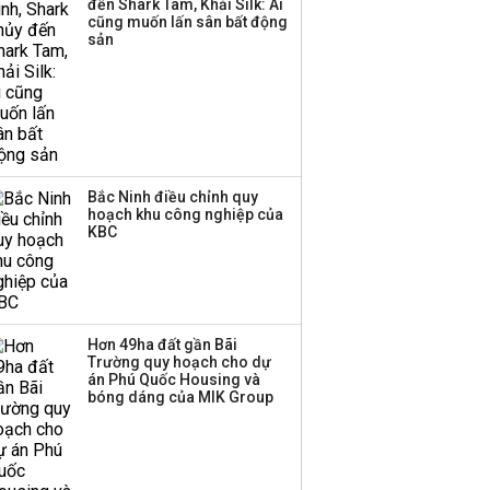
đến Shark Tam, Khải Silk: Ai
Sacombank phát hành
cũng muốn lấn sân bất động
ba đợt trái phiếu thu về
sản
hơn 3.600 tỷ, lãi suất
trả lên tới 10%/năm
Bắc Ninh điều chỉnh quy
hoạch khu công nghiệp của
KBC
Hơn 49ha đất gần Bãi
Trường quy hoạch cho dự
án Phú Quốc Housing và
bóng dáng của MIK Group