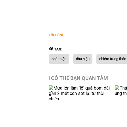
LỐI SỐNG
TAG:
phát hiện
dấu hiệu
nhiễm trùng thận
CÓ THỂ BẠN QUAN TÂM