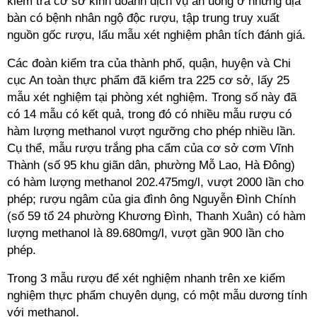
kiểm tra cơ sở kinh doanh dịch vụ ăn uống ở những địa
bàn có bệnh nhân ngộ độc rượu, tập trung truy xuất
nguồn gốc rượu, lấu mẫu xét nghiệm phân tích đánh giá.
Các đoàn kiểm tra của thành phố, quận, huyện và Chi
cục An toàn thực phẩm đã kiểm tra 225 cơ sở, lấy 25
mẫu xét nghiệm tại phòng xét nghiệm. Trong số này đã
có 14 mẫu có kết quả, trong đó có nhiều mẫu rượu có
hàm lượng methanol vượt ngưỡng cho phép nhiều lần.
Cụ thể, mẫu rượu trắng pha cẩm của cơ sở cơm Vĩnh
Thành (số 95 khu giãn dân, phường Mỗ Lao, Hà Đông)
có hàm lượng methanol 202.475mg/l, vượt 2000 lần cho
phép; rượu ngâm của gia đình ông Nguyễn Đình Chính
(số 59 tổ 24 phường Khương Đình, Thanh Xuân) có hàm
lượng methanol là 89.680mg/l, vượt gần 900 lần cho
phép.
Trong 3 mẫu rượu để xét nghiệm nhanh trên xe kiểm
nghiệm thực phẩm chuyên dụng, có một mẫu dương tính
với methanol.