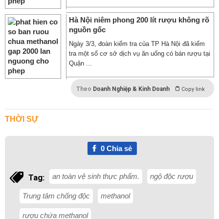
Hà Nội niêm phong 200 lít rượu không rõ
nguồn gốc
Ngày 3/3, đoàn kiểm tra của TP Hà Nội đã kiểm
tra một số cơ sở dịch vụ ăn uống có bán rượu tại
Quận ...
Theo
Doanh Nghiệp & Kinh Doanh
Copy link
THỜI SỰ
0
Chia sẻ
an toàn vệ sinh thực phẩm.
ngộ độc rượu
Tag:
Trung tâm chống độc
methanol
rượu chứa methanol