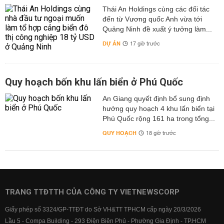
Thái An Holdings cùng các đối tác
đến từ Vương quốc Anh vừa tới
Quảng Ninh đề xuất ý tưởng làm...
DỰ ÁN
17 giờ trước
Quy hoạch bốn khu lấn biển ở Phú Quốc
An Giang quyết định bổ sung định
hướng quy hoạch 4 khu lấn biển tại
Phú Quốc rộng 161 ha trong tổng...
QUY HOẠCH
18 giờ trước
TRANG TTĐTTH CỦA CÔNG TY VIETNEWSCORP
Giấy phép số 3324/GP-TTĐT do Sở VH&TT TPHCM cấp ngày 20/3/2026
Lầu 5 - Compa Building - 293 Điện Biên Phủ - Phường Gia Định - TP.HCM