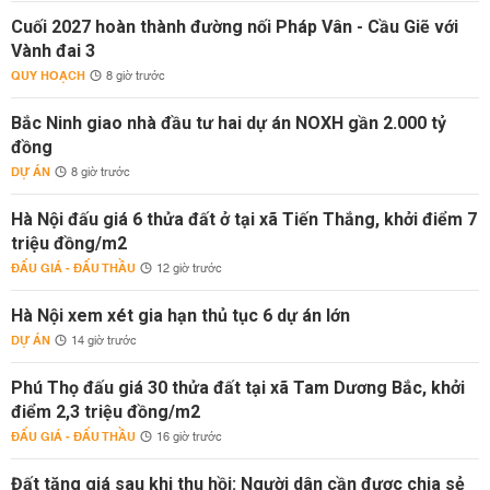
Cuối 2027 hoàn thành đường nối Pháp Vân - Cầu Giẽ với
Vành đai 3
QUY HOẠCH
8 giờ trước
Bắc Ninh giao nhà đầu tư hai dự án NOXH gần 2.000 tỷ
đồng
DỰ ÁN
8 giờ trước
Hà Nội đấu giá 6 thửa đất ở tại xã Tiến Thắng, khởi điểm 7
triệu đồng/m2
ĐẤU GIÁ - ĐẤU THẦU
12 giờ trước
Hà Nội xem xét gia hạn thủ tục 6 dự án lớn
DỰ ÁN
14 giờ trước
Phú Thọ đấu giá 30 thửa đất tại xã Tam Dương Bắc, khởi
điểm 2,3 triệu đồng/m2
ĐẤU GIÁ - ĐẤU THẦU
16 giờ trước
Đất tăng giá sau khi thu hồi: Người dân cần được chia sẻ