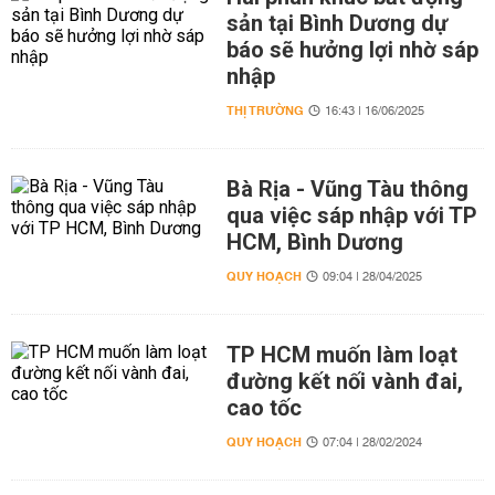
sản tại Bình Dương dự
báo sẽ hưởng lợi nhờ sáp
nhập
THỊ TRƯỜNG
16:43 | 16/06/2025
Bà Rịa - Vũng Tàu thông
qua việc sáp nhập với TP
HCM, Bình Dương
QUY HOẠCH
09:04 | 28/04/2025
TP HCM muốn làm loạt
đường kết nối vành đai,
cao tốc
QUY HOẠCH
07:04 | 28/02/2024