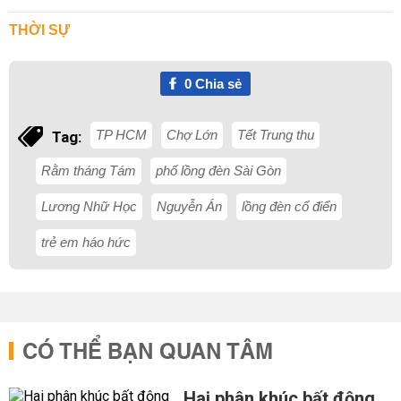
THỜI SỰ
0
Chia sẻ
TP HCM
Chợ Lớn
Tết Trung thu
Tag:
Rằm tháng Tám
phố lồng đèn Sài Gòn
Lương Nhữ Học
Nguyễn Án
lồng đèn cổ điển
trẻ em háo hức
CÓ THỂ BẠN QUAN TÂM
Hai phân khúc bất động