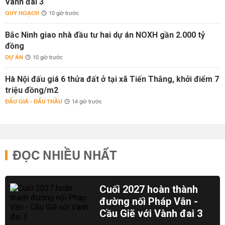
Vành đai 3
QUY HOẠCH
10 giờ trước
Bắc Ninh giao nhà đầu tư hai dự án NOXH gần 2.000 tỷ
đồng
DỰ ÁN
10 giờ trước
Hà Nội đấu giá 6 thửa đất ở tại xã Tiến Thắng, khởi điểm 7
triệu đồng/m2
ĐẤU GIÁ - ĐẤU THẦU
14 giờ trước
ĐỌC NHIỀU NHẤT
Cuối 2027 hoàn thành
đường nối Pháp Vân -
Cầu Giẽ với Vành đai 3