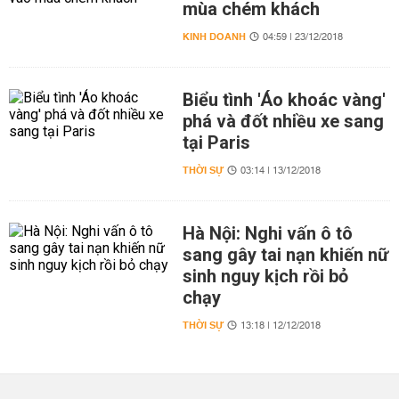
mùa chém khách
KINH DOANH
04:59 | 23/12/2018
Biểu tình 'Áo khoác vàng'
phá và đốt nhiều xe sang
tại Paris
THỜI SỰ
03:14 | 13/12/2018
Hà Nội: Nghi vấn ô tô
sang gây tai nạn khiến nữ
sinh nguy kịch rồi bỏ
chạy
THỜI SỰ
13:18 | 12/12/2018