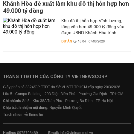
Khánh Hòa đề xuất làm khu đô thị hỗn hợp hơn
49.000 tỷ đồng
Khu đô thị hỗn hợp Vĩnh Lương,
tổng vốn hơn 49.000 tỷ đồng vừa
được UBND Khánh Hòa trình...
DỰ ÁN
15:04 | 07/08/2026
TRANG TTĐTTH CỦA CÔNG TY VIETNEWSCORP
Giấy phép số 3324/GP-TTĐT do Sở VH&TT TPHCM cấp ngày 20/3/2026
Lầu 5 - Compa Building - 293 Điện Biên Phủ - Phường Gia Định - TP.HCM
Chi nhánh:
Số 5 - Khu 38A Trần Phú - Phường Ba Đình - TP. Hà Nội
Chịu trách nhiệm nội dung:
Nguyễn Minh Quyết
Trách nhiệm về thông tin
Hotline:
0975798489
Email:
info@vietnammoi.vn