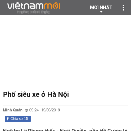
MỚI NHẤT
Phố siêu xe ở Hà Nội
Minh Quân
09:24 | 19/06/2019
Chia sẻ
15
Ngã ba Lê Phụng Hiểu - Ngô Quyền, gần Hồ Gươm là