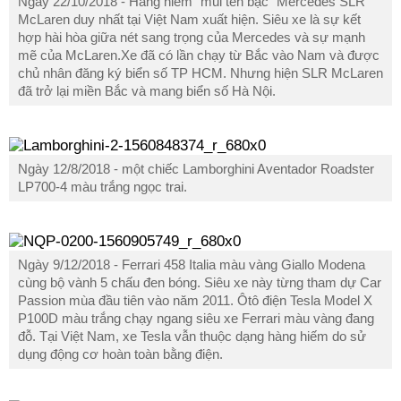
Ngày 22/10/2018 - Hàng hiếm "mũi tên bạc" Mercedes SLR
McLaren duy nhất tại Việt Nam xuất hiện. Siêu xe là sự kết
hợp hài hòa giữa nét sang trọng của Mercedes và sự mạnh
mẽ của McLaren.Xe đã có lần chạy từ Bắc vào Nam và được
chủ nhân đăng ký biển số TP HCM. Nhưng hiện SLR McLaren
đã trở lại miền Bắc và mang biển số Hà Nội.
Ngày 12/8/2018 - một chiếc Lamborghini Aventador Roadster
LP700-4 màu trắng ngọc trai.
Ngày 9/12/2018 - Ferrari 458 Italia màu vàng Giallo Modena
cùng bộ vành 5 chấu đen bóng. Siêu xe này từng tham dự Car
Passion mùa đầu tiên vào năm 2011. Ôtô điện Tesla Model X
P100D màu trắng chạy ngang siêu xe Ferrari màu vàng đang
đỗ. Tại Việt Nam, xe Tesla vẫn thuộc dạng hàng hiếm do sử
dụng động cơ hoàn toàn bằng điện.