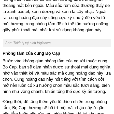
thoáng mát bên ngoài. Màu sắc rèm cửa thường thấy sẽ
là xanh pastel, xanh dương và xanh lá cây nhạt. Ngoài
ra, cung hoàng đạo này cũng cực kỳ chú ý đến yếu tố
mùi hương trong phòng tắm để có thể tận hưởng những
giây phút thoải mái nhất khi sử dụng không gian này.
Ảnh:
Thiết bị vệ sinh Viglacera
Phòng tắm của cung Bọ Cạp
Bước vào không gian phòng tắm của người thuộc cung
Bọ Cạp, bạn sẽ cảm nhận được sự thoải mái đúng nghĩa
nhờ vào thiết kế và màu sắc mà cung hoàng đạo này lựa
chọn. Cung hoàng đạo này nổi tiếng với tính cách cởi
mở nên luôn có xu hướng chọn màu sắc tươi sáng, điển
hình như vàng chanh, khiến tổng thể cực kỳ ấn tượng.
Đồng thời, để tăng thêm yếu tố thiên nhiên trong phòng
tắm, Bọ Cạp thường sẽ bố trí một vài chậu cây ở gần
bồn tắm hoặc bồn rửa tay, giúp không khí tại khu vực