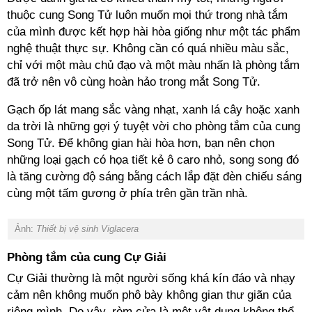
thuộc cung Song Tử luôn muốn mọi thứ trong nhà tắm
của mình được kết hợp hài hòa giống như một tác phẩm
nghệ thuật thực sự. Không cần có quá nhiều màu sắc,
chỉ với một màu chủ đạo và một màu nhấn là phòng tắm
đã trở nên vô cùng hoàn hảo trong mắt Song Tử.
Gạch ốp lát mang sắc vàng nhạt, xanh lá cây hoặc xanh
da trời là những gợi ý tuyệt vời cho phòng tắm của cung
Song Tử. Để không gian hài hòa hơn, bạn nên chọn
những loại gạch có họa tiết kẻ ô caro nhỏ, song song đó
là tăng cường độ sáng bằng cách lắp đặt đèn chiếu sáng
cùng một tấm gương ở phía trên gần trần nhà.
Ảnh:
Thiết bị vệ sinh Viglacera
Phòng tắm của cung Cự Giải
Cự Giải thường là một người sống khá kín đáo và nhạy
cảm nên không muốn phô bày không gian thư giãn của
riêng mình. Do vậy, rèm cửa là một vật dụng không thể