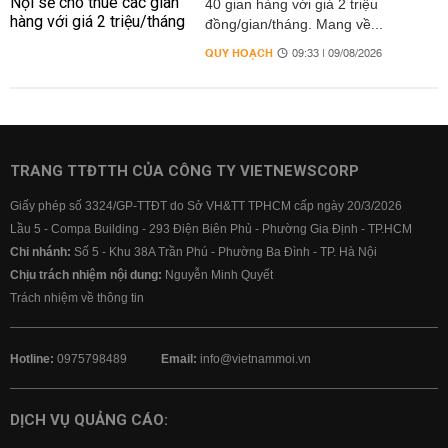
40 gian hàng với giá 2 triệu
đồng/gian/tháng. Mang về...
QUY HOẠCH
09:33 | 09/08/2026
TRANG TTĐTTH CỦA CÔNG TY VIETNEWSCORP
Giấy phép số 3324/GP-TTĐT do Sở VH&TT TPHCM cấp ngày 20/3/2026
Lầu 5 - Compa Building - 293 Điện Biên Phủ - Phường Gia Định - TP.HCM
Chi nhánh:
Số 5 - Khu 38A Trần Phú - Phường Ba Đình - TP. Hà Nội
Chịu trách nhiệm nội dung:
Nguyễn Minh Quyết
Trách nhiệm về thông tin
Hotline:
0975798489
Email:
info@vietnammoi.vn
DỊCH VỤ QUẢNG CÁO: