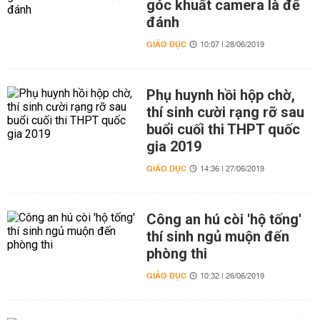
góc khuất camera là để
đánh
GIÁO DỤC
10:07 | 28/06/2019
Phụ huynh hồi hộp chờ,
thí sinh cười rạng rỡ sau
buổi cuối thi THPT quốc
gia 2019
GIÁO DỤC
14:36 | 27/06/2019
Công an hú còi 'hộ tống'
thí sinh ngủ muộn đến
phòng thi
GIÁO DỤC
10:32 | 26/06/2019