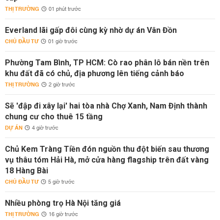
THỊ TRƯỜNG
01 phút trước
Everland lãi gấp đôi cùng kỳ nhờ dự án Vân Đồn
CHỦ ĐẦU TƯ
01 giờ trước
Phường Tam Bình, TP HCM: Cò rao phân lô bán nền trên
khu đất đã có chủ, địa phương lên tiếng cảnh báo
THỊ TRƯỜNG
2 giờ trước
Sẽ 'đập đi xây lại' hai tòa nhà Chợ Xanh, Nam Định thành
chung cư cho thuê 15 tầng
DỰ ÁN
4 giờ trước
Chủ Kem Tràng Tiền đón nguồn thu đột biến sau thương
vụ thâu tóm Hải Hà, mở cửa hàng flagship trên đất vàng
18 Hàng Bài
CHỦ ĐẦU TƯ
5 giờ trước
Nhiều phòng trọ Hà Nội tăng giá
THỊ TRƯỜNG
16 giờ trước