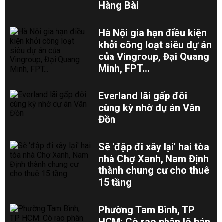
Hàng Bài
Hà Nội gia hạn điều kiện
khởi công loạt siêu dự án
của Vingroup, Đại Quang
Minh, FPT...
Everland lãi gấp đôi
cùng kỳ nhờ dự án Vân
Đồn
Sẽ 'đập đi xây lại' hai tòa
nhà Chợ Xanh, Nam Định
thành chung cư cho thuê
15 tầng
Phường Tam Bình, TP
HCM: Cò rao phân lô bán