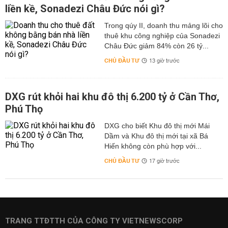
liền kề, Sonadezi Châu Đức nói gì?
Trong qúy II, doanh thu mảng lõi cho
thuê khu công nghiệp của Sonadezi
Châu Đức giảm 84% còn 26 tỷ...
CHỦ ĐẦU TƯ
13 giờ trước
DXG rút khỏi hai khu đô thị 6.200 tỷ ở Cần Thơ,
Phú Thọ
DXG cho biết Khu đô thị mới Mái
Dầm và Khu đô thị mới tại xã Bá
Hiến không còn phù hợp với...
CHỦ ĐẦU TƯ
17 giờ trước
TRANG TTĐTTH CỦA CÔNG TY VIETNEWSCORP