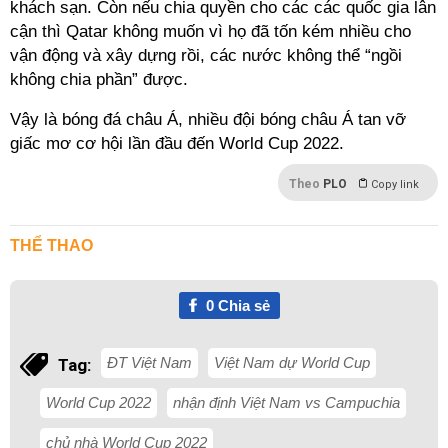
khách sạn. Còn nếu chia quyền cho các các quốc gia lân
cận thì Qatar không muốn vì họ đã tốn kém nhiều cho
vận động và xây dựng rồi, các nước không thể “ngồi
không chia phần” được.
Vậy là bóng đá châu Á, nhiều đội bóng châu Á tan vỡ
giấc mơ cơ hội lần đầu đến World Cup 2022.
Theo
PLO
Copy link
THỂ THAO
0
Chia sẻ
ĐT Việt Nam
Việt Nam dự World Cup
Tag:
World Cup 2022
nhận định Việt Nam vs Campuchia
chủ nhà World Cup 2022