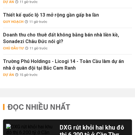
DỰ ÁN
11 giờ trước
Thiết kế quốc lộ 13 mở rộng gần gấp ba lần
QUY HOẠCH
11 giờ trước
Doanh thu cho thuê đất không bằng bán nhà liền kề,
Sonadezi Châu Đức nói gì?
CHỦ ĐẦU TƯ
11 giờ trước
Trường Phú Holdings - Licogi 14 - Toàn Cầu làm dự án
nhà ở quân đội tại Bắc Cam Ranh
DỰ ÁN
15 giờ trước
ĐỌC NHIỀU NHẤT
DXG rút khỏi hai khu đô
thị 6.200 tỷ ở Cần Thơ,