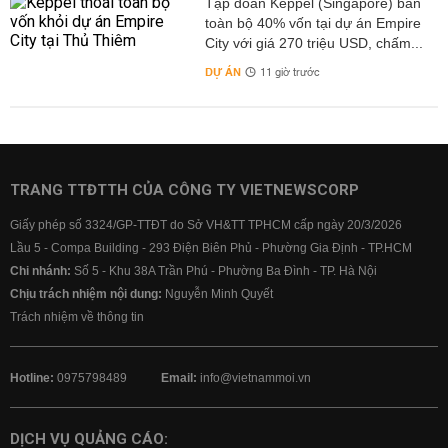
Tập đoàn Keppel (Singapore) bán
toàn bộ 40% vốn tại dự án Empire
City với giá 270 triệu USD, chấm...
DỰ ÁN
11 giờ trước
TRANG TTĐTTH CỦA CÔNG TY VIETNEWSCORP
Giấy phép số 3324/GP-TTĐT do Sở VH&TT TPHCM cấp ngày 20/3/2026
Lầu 5 - Compa Building - 293 Điện Biên Phủ - Phường Gia Định - TP.HCM
Chi nhánh:
Số 5 - Khu 38A Trần Phú - Phường Ba Đình - TP. Hà Nội
Chịu trách nhiệm nội dung:
Nguyễn Minh Quyết
Trách nhiệm về thông tin
Hotline:
0975798489
Email:
info@vietnammoi.vn
DỊCH VỤ QUẢNG CÁO: