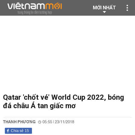
MỚI NHẤT
Qatar 'chốt vé' World Cup 2022, bóng
đá châu Á tan giấc mơ
THANH PHƯƠNG
05:55 | 23/11/2018
Chia sẻ
15