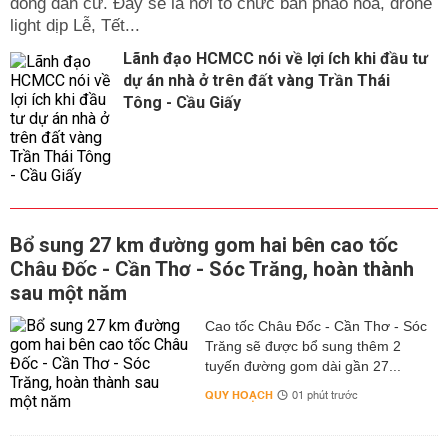
đồng dân cư. Đây sẽ là nơi tổ chức bắn pháo hoa, drone
light dịp Lễ, Tết...
Lãnh đạo HCMCC nói về lợi ích khi đầu tư
dự án nhà ở trên đất vàng Trần Thái
Tông - Cầu Giấy
Bổ sung 27 km đường gom hai bên cao tốc
Châu Đốc - Cần Thơ - Sóc Trăng, hoàn thành
sau một năm
Cao tốc Châu Đốc - Cần Thơ - Sóc
Trăng sẽ được bổ sung thêm 2
tuyến đường gom dài gần 27...
QUY HOẠCH
01 phút trước