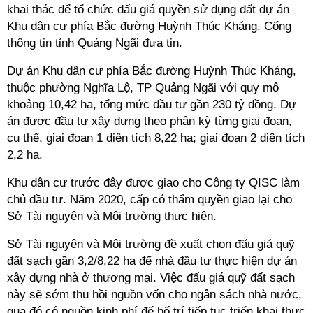
khai thác để tổ chức đấu giá quyền sử dụng đất dự án
Khu dân cư phía Bắc đường Huỳnh Thúc Kháng, Cổng
thông tin tỉnh Quảng Ngãi đưa tin.
Dự án Khu dân cư phía Bắc đường Huỳnh Thúc Kháng,
thuộc phường Nghĩa Lộ, TP Quảng Ngãi với quy mô
khoảng 10,42 ha, tổng mức đầu tư gần 230 tỷ đồng. Dự
án được đầu tư xây dựng theo phân kỳ từng giai đoạn,
cụ thể, giai đoạn 1 diện tích 8,22 ha; giai đoạn 2 diện tích
2,2 ha.
Khu dân cư trước đây được giao cho Công ty QISC làm
chủ đầu tư. Năm 2020, cấp có thẩm quyền giao lại cho
Sở Tài nguyên và Môi trường thực hiện.
Sở Tài nguyên và Môi trường đề xuất chọn đấu giá quỹ
đất sạch gần 3,2/8,22 ha để nhà đầu tư thực hiện dự án
xây dựng nhà ở thương mại. Việc đấu giá quỹ đất sạch
này sẽ sớm thu hồi nguồn vốn cho ngân sách nhà nước,
qua đó có nguồn kinh phí để bố trí tiếp tục triển khai thực