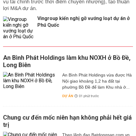
vụ tài chính trước thời điểm chuyển nhượng), tạo thuận
lợi M&A dự án.
Vingroup kiến nghị gỡ vướng loạt dự án ở
Phú Quốc
An Bình Phát Holdings làm khu NOXH ở Bồ Đề,
Long Biên
An Bình Phát Holdings vừa được Hà
Nội giao khoảng 1,2 ha đất tại
phường Bồ Đề để làm Khu nhà ở...
DỰ ÁN
01 phút trước
Chung cư đến mốc niên hạn không phải hết giá
trị
Theo lãnh đạo Batdongsan.com.vn,