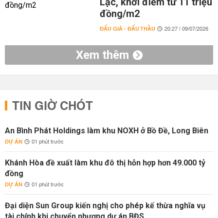
Lạc, khởi điểm từ 11 triệu
đồng/m2
ĐẤU GIÁ - ĐẤU THẦU
20:27 | 09/07/2026
Xem thêm
TIN GIỜ CHÓT
An Bình Phát Holdings làm khu NOXH ở Bồ Đề, Long Biên
DỰ ÁN
01 phút trước
Khánh Hòa đề xuất làm khu đô thị hỗn hợp hơn 49.000 tỷ
đồng
DỰ ÁN
01 phút trước
Đại diện Sun Group kiến nghị cho phép kế thừa nghĩa vụ
tài chính khi chuyển nhượng dự án BĐS