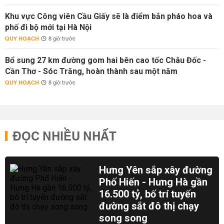
Khu vực Công viên Cầu Giấy sẽ là điểm bắn pháo hoa và
phố đi bộ mới tại Hà Nội
QUY HOẠCH
8 giờ trước
Bổ sung 27 km đường gom hai bên cao tốc Châu Đốc -
Cần Thơ - Sóc Trăng, hoàn thành sau một năm
QUY HOẠCH
8 giờ trước
ĐỌC NHIỀU NHẤT
Hưng Yên sắp xây đường
Phố Hiến - Hưng Hà gần
16.500 tỷ, bố trí tuyến
đường sắt đô thị chạy
song song