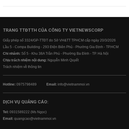
TRANG TTĐTTH CỦA CÔNG TY VIETNEWSCORP
Giấy phép số 3324/GP-TTĐT do Sở VH&TT TPHCM cấp ngày 20/3/2026
Lầu 5 - Compa Building - 293 Điện Biên Phủ - Phường Gia Định - TP.HCM
Chi nhánh:
Số 5 - Khu 38A Trần Phú - Phường Ba Đình - TP. Hà Nội
Chịu trách nhiệm nội dung:
Nguyễn Minh Quyết
Trách nhiệm về thông tin
Hotline:
0975798489
Email:
info@vietnammoi.vn
DỊCH VỤ QUẢNG CÁO:
Tel:
0931589222 (Ms Ngọc)
Email:
quangcao@vietnammoi.vn