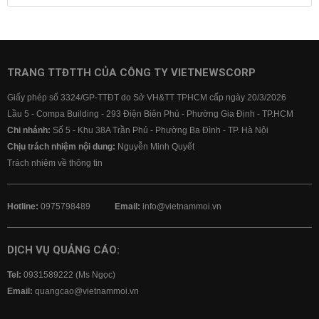
Lãi suất tiết kiệm
Lãi suất tiền gửi
Lãi suất ngân hàng Agribank
Lãi suất ngân hàng Sacombank
Lãi suất ngân hàng BIDV
TRANG TTĐTTH CỦA CÔNG TY VIETNEWSCORP
Lãi suất ngân hàng Vietinbank
Giấy phép số 3324/GP-TTĐT do Sở VH&TT TPHCM cấp ngày 20/3/2026
Lãi suất ngân hàng Vietcombank
Lầu 5 - Compa Building - 293 Điện Biên Phủ - Phường Gia Định - TP.HCM
Chi nhánh:
Số 5 - Khu 38A Trần Phú - Phường Ba Đình - TP. Hà Nội
Chịu trách nhiệm nội dung:
Nguyễn Minh Quyết
Trách nhiệm về thông tin
Hotline:
0975798489
Email:
info@vietnammoi.vn
DỊCH VỤ QUẢNG CÁO:
Tel:
0931589222 (Ms Ngọc)
Email:
quangcao@vietnammoi.vn