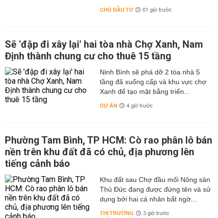
CHỦ ĐẦU TƯ
01 giờ trước
Sẽ 'đập đi xây lại' hai tòa nhà Chợ Xanh, Nam
Định thành chung cư cho thuê 15 tầng
Ninh Bình sẽ phá dỡ 2 tòa nhà 5
tầng đã xuống cấp và khu vực chợ
Xanh để tạo mặt bằng triển...
DỰ ÁN
4 giờ trước
Phường Tam Bình, TP HCM: Cò rao phân lô bán
nền trên khu đất đã có chủ, địa phương lên
tiếng cảnh báo
Khu đất sau Chợ đầu mối Nông sản
Thủ Đức đang được đứng tên và sử
dụng bởi hai cá nhân bất ngờ...
THỊ TRƯỜNG
3 giờ trước