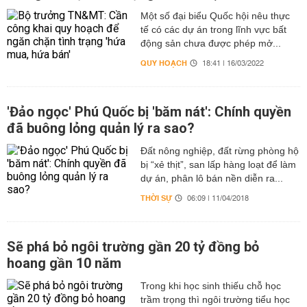
Một số đại biểu Quốc hội nêu thực
tế có các dự án trong lĩnh vực bất
động sản chưa được phép mở...
QUY HOẠCH
18:41 | 16/03/2022
'Đảo ngọc' Phú Quốc bị 'băm nát': Chính quyền
đã buông lỏng quản lý ra sao?
Đất nông nghiệp, đất rừng phòng hộ
bị “xẻ thịt”, san lấp hàng loạt để làm
dự án, phân lô bán nền diễn ra...
THỜI SỰ
06:09 | 11/04/2018
Sẽ phá bỏ ngôi trường gần 20 tỷ đồng bỏ
hoang gần 10 năm
Trong khi học sinh thiếu chỗ học
trầm trọng thì ngôi trường tiểu học