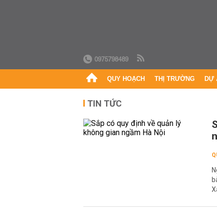
0975798489
QUY HOẠCH
THỊ TRƯỜNG
DỰ 
TIN TỨC
S
n
Q
N
b
X