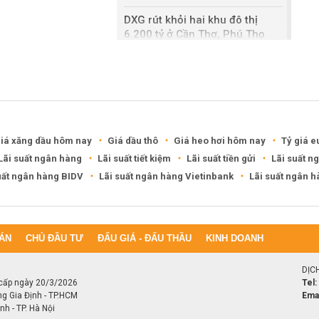
DXG rút khỏi hai khu đô thị
6.200 tỷ ở Cần Thơ, Phú Thọ
Keppel thoái toàn bộ vốn khỏi
dự án Empire City tại Thủ Thiêm
iá xăng dầu hôm nay
Giá dầu thô
Giá heo hơi hôm nay
Tỷ giá e
Lãi suất ngân hàng
Lãi suất tiết kiệm
Lãi suất tiền gửi
Lãi suất n
uất ngân hàng BIDV
Lãi suất ngân hàng Vietinbank
Lãi suất ngân 
ÁN
CHỦ ĐẦU TƯ
ĐẤU GIÁ - ĐẤU THẦU
KINH DOANH
DỊC
cấp ngày 20/3/2026
Tel:
ng Gia Định - TP.HCM
Emai
h - TP. Hà Nội