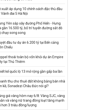
ề xuất áp dụng 10 chính sách đặc thù đầu
 Vành đai 5 Hà Nội
ưng Yên sắp xây đường Phố Hiến - Hưng
 gần 16.500 tỷ, bố trí tuyến đường sắt đô
ị chạy song song
yệt đầu tư dự án 6.200 tỷ tại Bến cảng
ên Chiểu
ppel thoái toàn bộ vốn khỏi dự án Empire
ty tại Thủ Thiêm
iết kế quốc lộ 13 mở rộng gần gấp ba lần
oanh thu cho thuê đất không bằng bán nhà
ền kề, Sonadezi Châu Đức nói gì?
ảng giá vàng hôm nay 6/8: Vàng SJC, vàng
hẫn và vàng nữ trang đồng loạt tăng mạnh
i hơn 3 triệu đồng/lượng