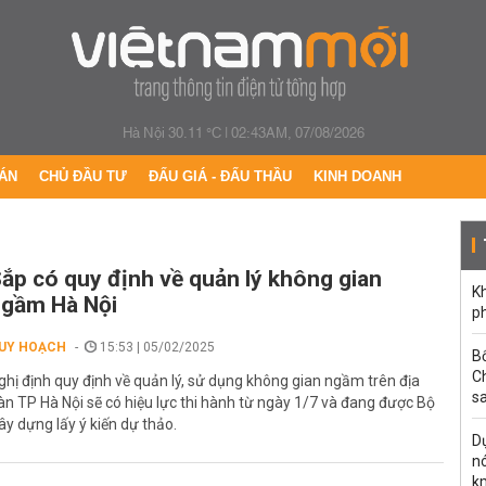
Hà Nội 30.11 °C
|
02:43AM, 07/08/2026
ÁN
CHỦ ĐẦU TƯ
ĐẤU GIÁ - ĐẤU THẦU
KINH DOANH
ắp có quy định về quản lý không gian
Kh
gầm Hà Nội
ph
UY HOẠCH
15:53 | 05/02/2025
B
C
ghị định quy định về quản lý, sử dụng không gian ngầm trên địa
s
àn TP Hà Nội sẽ có hiệu lực thi hành từ ngày 1/7 và đang được Bộ
ây dựng lấy ý kiến dự thảo.
Dự
nó
k