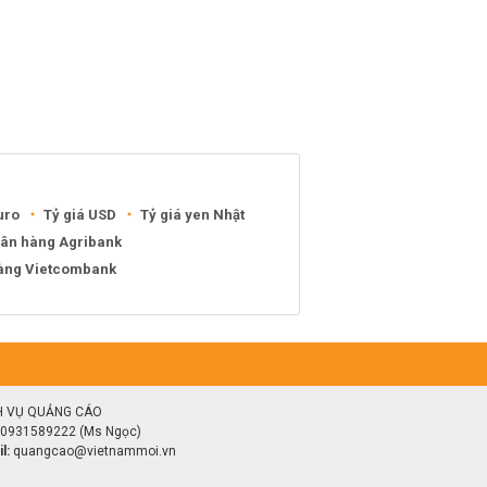
uro
Tỷ giá USD
Tỷ giá yen Nhật
gân hàng Agribank
hàng Vietcombank
H VỤ QUẢNG CÁO
0931589222 (Ms Ngọc)
l:
quangcao@vietnammoi.vn