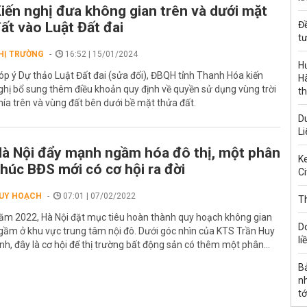
iến nghị đưa không gian trên và dưới mặt
ất vào Luật Đất đai
Đ
tư
HỊ TRƯỜNG
16:52 | 15/01/2024
H
óp ý Dự thảo Luật Đất đai (sửa đổi), ĐBQH tỉnh Thanh Hóa kiến
Hà
ghị bổ sung thêm điều khoản quy định về quyền sử dụng vùng trời
th
hía trên và vùng đất bên dưới bề mặt thửa đất.
Du
Li
à Nội đẩy mạnh ngầm hóa đô thị, một phân
Ke
húc BĐS mới có cơ hội ra đời
Ci
UY HOẠCH
07:01 | 07/02/2022
Th
ăm 2022, Hà Nội đặt mục tiêu hoàn thành quy hoạch không gian
D
gầm ở khu vực trung tâm nội đô. Dưới góc nhìn của KTS Trần Huy
li
nh, đây là cơ hội để thị trường bất động sản có thêm một phân...
B
n
tớ