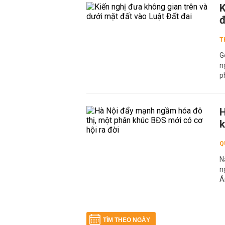
K
đ
T
G
n
p
H
k
Q
N
n
Á
TÌM THEO NGÀY