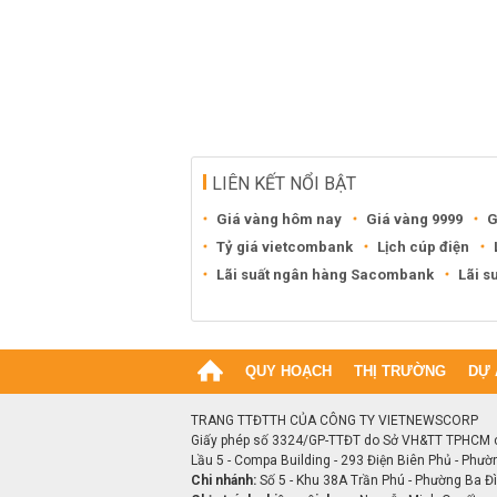
LIÊN KẾT NỔI BẬT
Giá vàng hôm nay
Giá vàng 9999
G
Tỷ giá vietcombank
Lịch cúp điện
Lãi suất ngân hàng Sacombank
Lãi s
QUY HOẠCH
THỊ TRƯỜNG
DỰ 
TRANG TTĐTTH CỦA CÔNG TY VIETNEWSCORP
Giấy phép số 3324/GP-TTĐT do Sở VH&TT TPHCM 
Lầu 5 - Compa Building - 293 Điện Biên Phủ - Phườ
Chi nhánh:
Số 5 - Khu 38A Trần Phú - Phường Ba Đìn