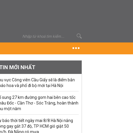
TIN MỚI NHẤT
u vực Công viên Cầu Giấy sẽ là điểm bắn
áo hoa và phố đi bộ mới tại Hà Nội
ổ sung 27 km đường gom hai bên cao tốc
hâu Đốc - Cần Thơ - Sóc Trăng, hoàn thành
au một năm
 báo thời tiết ngày mai 8/8 Hà Nội nắng
ng gay gắt 37 độ, TP HCM gió giật 50
m/h, Đà Nẵng có mưa