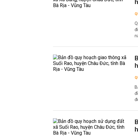
h
Q
Q
đ
n
B
h
Q
B
đ
đ
B
h