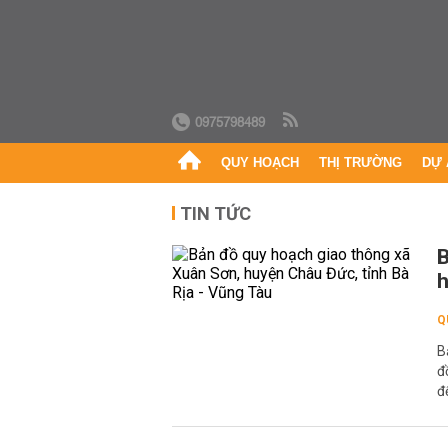
0975798489
QUY HOẠCH
THỊ TRƯỜNG
DỰ 
TIN TỨC
B
h
Q
B
đ
đ