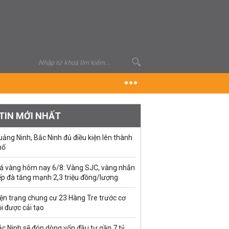
TIN MỚI NHẤT
ảng Ninh, Bắc Ninh đủ điều kiện lên thành
hố
iá vàng hôm nay 6/8: Vàng SJC, vàng nhẫn
ếp đà tăng mạnh 2,3 triệu đồng/lượng
ện trạng chung cư 23 Hàng Tre trước cơ
i được cải tạo
c Ninh sẽ đón dòng vốn đầu tư gần 7 tỷ