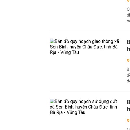
Q
Q
đ
n
B
h
Q
B
đ
đ
B
h
Q
Q