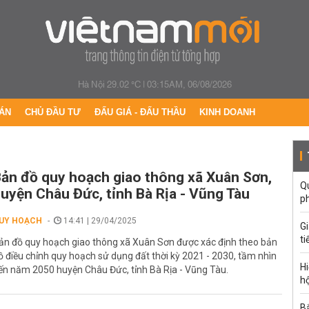
Hà Nội 29.02 °C
|
03:15AM, 06/08/2026
ÁN
CHỦ ĐẦU TƯ
ĐẤU GIÁ - ĐẤU THẦU
KINH DOANH
ản đồ quy hoạch giao thông xã Xuân Sơn,
Qu
uyện Châu Đức, tỉnh Bà Rịa - Vũng Tàu
p
UY HOẠCH
14:41 | 29/04/2025
G
ti
ản đồ quy hoạch giao thông xã Xuân Sơn được xác định theo bản
ồ điều chỉnh quy hoạch sử dụng đất thời kỳ 2021 - 2030, tầm nhìn
Hi
ến năm 2050 huyện Châu Đức, tỉnh Bà Rịa - Vũng Tàu.
hộ
Bắ