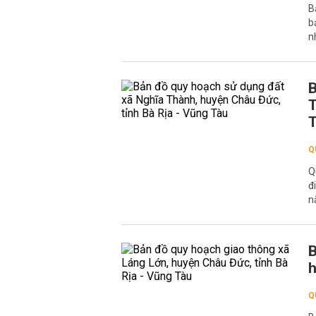
B
b
n
B
T
Q
Q
đ
n
B
h
Q