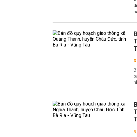
đ
n
B
T
Q
B
b
n
B
T
Q