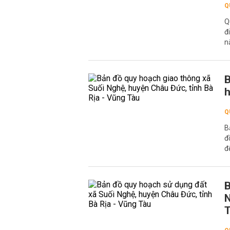
Q
Q
đ
n
B
h
Q
B
đ
đ
B
N