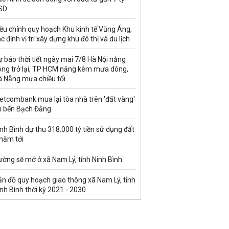
SD
ều chỉnh quy hoạch Khu kinh tế Vũng Áng,
c định vị trí xây dựng khu đô thị và du lịch
 báo thời tiết ngày mai 7/8 Hà Nội nắng
óng trở lại, TP HCM nắng kèm mưa dông,
à Nẵng mưa chiều tối
etcombank mua lại tòa nhà trên 'đất vàng'
ại bến Bạch Đằng
nh Bình dự thu 318.000 tỷ tiền sử dụng đất
 năm tới
ờng sẽ mở ở xã Nam Lý, tỉnh Ninh Bình
n đồ quy hoạch giao thông xã Nam Lý, tỉnh
nh Bình thời kỳ 2021 - 2030