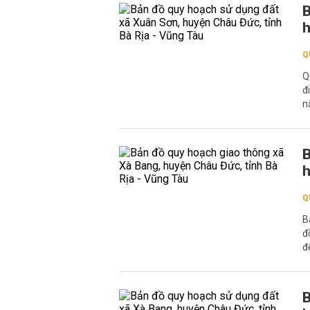
B
h
Q
Q
đ
n
B
h
Q
B
đ
đ
B