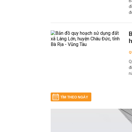
B
đ
đ
B
h
Q
Q
đ
n
TÌM THEO NGÀY